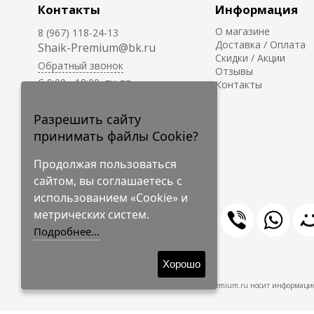
Контакты
Информация
О магазине
8 (967) 118-24-13
Доставка / Оплата
Shaik-Premium@bk.ru
Скидки / Акции
Обратный звонок
Отзывы
C 9:00 - 18:00, пн-пт
Контакты
С 10:00 - 17:00, сб-вс
Приём заказов на сайте -
Разрешить сайту
круглосуточно.
принимать файлы Cookie?
Продолжая пользоваться
сайтом, вы соглашаетесь с
использованием «Cookie» и
метрических систем.
Подробнее...
© 2009-2026 Shaik-Premium
Хорошо
Shaik-Premium.ru носит информацио