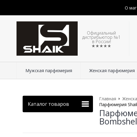
О маг
Официальный
дистрибьютор №1
в России!
★★★★★
Мужская парфюмерия
Женская парфюмерия
Главная
Женск
Каталог товаров
Парфюмерия Shaik 
Парфюмер
Bombshell 