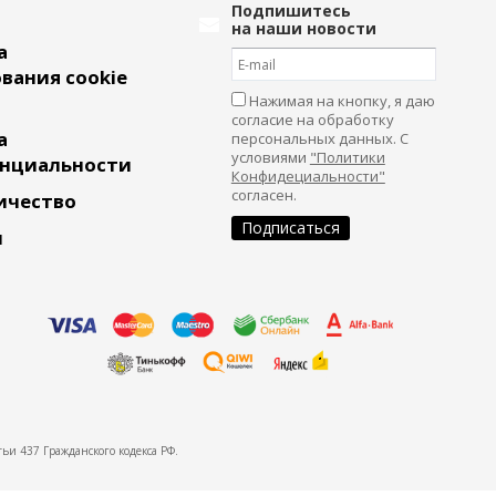
Подпишитесь
на наши новости
а
вания cookie
Нажимая на кнопку, я даю
согласие на обработку
а
персональных данных. С
условиями
"Политики
нциальности
Конфидециальности"
согласен.
ичество
и
ьи 437 Гражданского кодекса РФ.