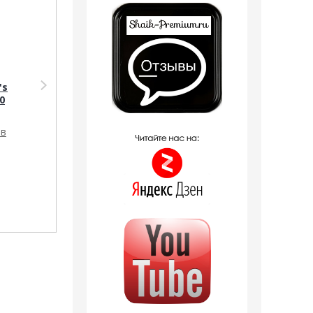
Аромадиффузор
Автопарфюм Shaik
's
Shaik
Shaik АвтоПарфюм
0
Аромадиффузор с
№ 202 Victoria s
палочками Shaik 202
Secret Bombshell 8 ml
(Victorias Secret
ов
1 отзыв
Bombshell) 100 ml
1 отзыв
1 190
руб.
320
руб.