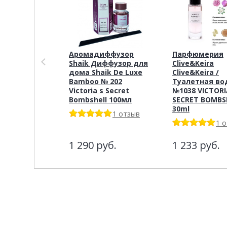
Аромадиффузор
Парфюмерия
Shaik Диффузор для
Clive&Keira
дома Shaik De Luxe
Clive&Keira /
Bamboo № 202
Туалетная во
Victoria s Secret
№1038 VICTORI
Bombshell 100мл
SECRET BOMBS
30ml
1 отзыв
1 
1 290
руб.
1 233
руб.