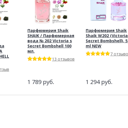
Парфюмерия Shaik
Парфюмерия Shaik
SHAIK / Парфюмерная
Shaik W202 (Victoria
вода № 202 Victoria s
Secret Bombshell), 5
да
Secret Bombshell 100
ml NEW
A
мл.
7 отзыв
HELL
13 отзывов
отзыв
1 789
руб.
1 294
руб.