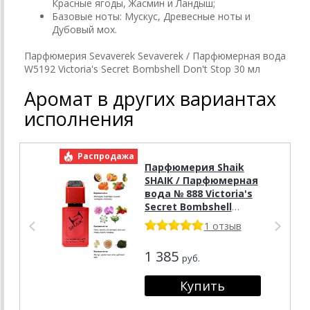
Красные ягоды, Жасмин и Ландыш;
Базовые ноты: Мускус, Древесные ноты и
Дубовый мох.
Парфюмерия Sevaverek Sevaverek / Парфюмерная вода
W5192 Victoria's Secret Bombshell Don't Stop 30 мл
Аромат в других вариантах
исполнения
Распродажа
Р
Парфюмерия Shaik
SHAIK / Парфюмерная
вода № 888 Victoria's
Secret Bombshell
Don't Stop 50 мл
1 отзыв
1 385
руб.