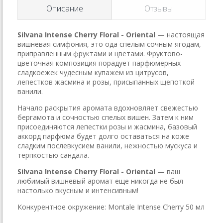
Описание
Отзывы
Silvana Intense Cherry Floral - Oriental
— настоящая
вишневая симфония, это ода спелым сочным ягодам,
приправленным фруктами и цветами. Фруктово-
цветочная композиция порадует парфюмерных
сладкоежек чудесным купажем из цитрусов,
лепестков жасмина и розы, присыпанных щепоткой
ванили.
Начало раскрытия аромата вдохновляет свежестью
бергамота и сочностью спелых вишен. Затем к ним
присоединяются лепестки розы и жасмина, базовый
аккорд парфюма будет долго оставаться на коже
сладким послевкусием ванили, нежностью мускуса и
терпкостью сандала.
Silvana Intense Cherry Floral - Oriental
— ваш
любимый вишневый аромат еще никогда не был
настолько вкусным и интенсивным!
Конкурентное окружение: Montale Intense Cherry 50 мл