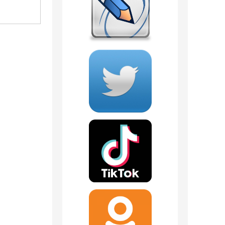
605
руб.
1 294
руб.