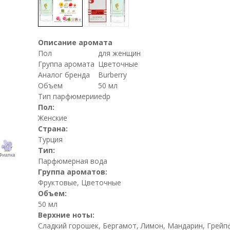
Описание аромата
Пол
для женщин
Группа аромата
Цветочные
Аналог бренда
Burberry
Объем
50 мл
Тип парфюмерии
edp
Пол:
Женские
Страна:
Турция
Тип:
Парфюмерная вода
Группа ароматов:
Фруктовые, Цветочные
Объем:
50 мл
Верхние ноты:
Сладкий горошек, Бергамот, Лимон, Мандарин, Грейп