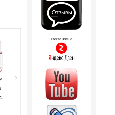
Распродажа
Распродажа
р
Парфюмерия Shaik
Парфюмерия Shaik
SHAIK /
Shaik W316 (Burberry
а
Парфюмерная вода
My Burberry Blush), 50
№ 316 Burberry My
ml NEW
л.
Burberry Blush, 20 мл.
1 отзыв
3 отзыва