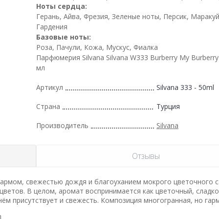
Ноты сердца:
Герань, Айва, Фрезия, Зеленые ноты, Персик, Маракуй
Гардения
Базовые ноты:
Роза, Пачули, Кожа, Мускус, Фиалка
Парфюмерия Silvana Silvana W333 Burberry My Burber
мл
Артикул
Silvana 333 - 50ml
Страна
Турция
Производитель
Silvana
Отзывы
армом, свежестью дождя и благоуханием мокрого цветочного с
 цветов. В целом, аромат воспринимается как цветочный, сладк
нём присутствует и свежесть. Композиция многогранная, но гар
n