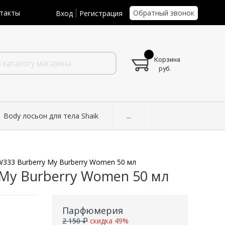
Обратный звонок
такты
Вход
Регистрация
Корзина
руб.
Body лосьон для тела Shaik
...
W333 Burberry My Burberry Women 50 мл
 My Burberry Women 50 мл
Парфюмерия
2 150 ₽
скидка 49%