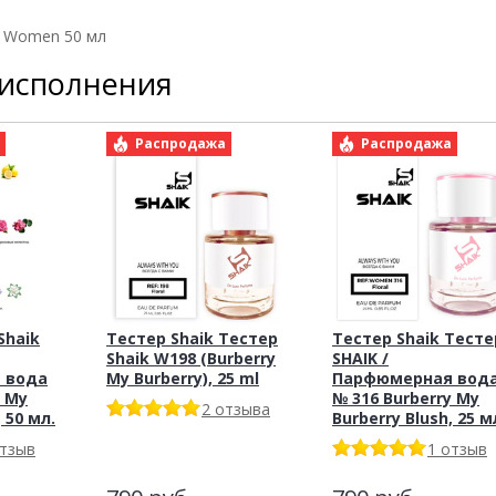
ry Women 50 мл
 исполнения
а
Распродажа
Распродажа
haik
Тестер Shaik Тестер
Тестер Shaik Тесте
Shaik W198 (Burberry
SHAIK /
 вода
My Burberry), 25 ml
Парфюмерная вод
y My
№ 316 Burberry My
2 отзыва
 50 мл.
Burberry Blush, 25 м
отзыв
1 отзыв