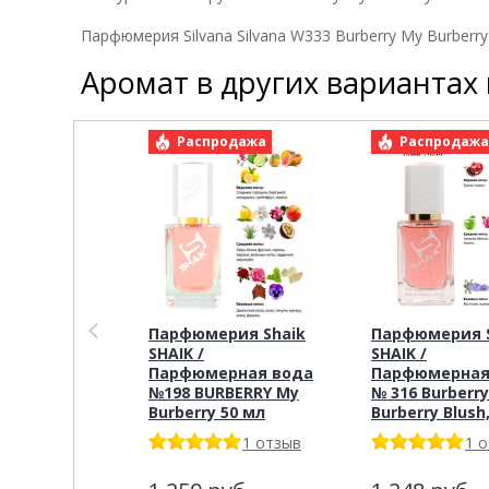
Парфюмерия Silvana Silvana W333 Burberry My Burber
Аромат в других вариантах
Распродажа
Распродаж
Парфюмерия Shaik
Парфюмерия S
SHAIK /
SHAIK /
Парфюмерная вода
Парфюмерная
№198 BURBERRY My
№ 316 Burberr
Burberry 50 мл
Burberry Blush,
1 отзыв
1 