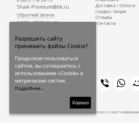
8 (967) 118-24-13
Доставка / Оплата
Shaik-Premium@bk.ru
Скидки / Акции
Обратный звонок
Отзывы
C 9:00 - 18:00, пн-пт
Контакты
С 10:00 - 17:00, сб-вс
Приём заказов на сайте -
Разрешить сайту
круглосуточно.
принимать файлы Cookie?
Продолжая пользоваться
сайтом, вы соглашаетесь с
использованием «Cookie» и
метрических систем.
Подробнее...
© 2009-2026 Shaik-Premium
Хорошо
Shaik-Premium.ru носит информацио
Создано
на платформе