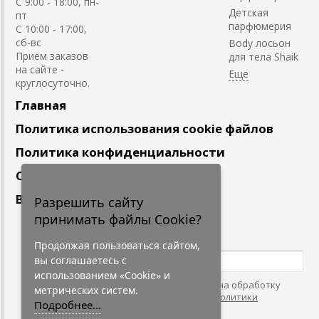
C 9:00 - 18:00, пн-
Детская
пт
парфюмерия
С 10:00 - 17:00,
сб-вс
Body лосьон
Приём заказов
для тела Shaik
на сайте -
круглосуточно.
Главная
Политика использования cookie файлов
Политика конфиденциальности
Сотрудничество
Вакансии
Разрешить сайту
принимать файлы Cookie?
Подпишитесь
на наши новости
Продолжая пользоваться сайтом,
вы соглашаетесь с
использованием «Cookie» и
Нажимая на кнопку, я даю согласие на обработку
метрических систем.
персональных данных. С условиями
"Политики
Подробнее...
Конфидециальности"
согласен.