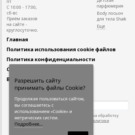
Детская
пт
парфюмерия
С 10:00 - 17:00,
сб-вс
Body лосьон
Приём заказов
для тела Shaik
на сайте -
круглосуточно.
Главная
Политика использования cookie файлов
Политика конфиденциальности
Сотрудничество
Вакансии
Разрешить сайту
принимать файлы Cookie?
Подпишитесь
на наши новости
Продолжая пользоваться сайтом,
вы соглашаетесь с
использованием «Cookie» и
Нажимая на кнопку, я даю согласие на обработку
метрических систем.
персональных данных. С условиями
"Политики
Подробнее...
Конфидециальности"
согласен.