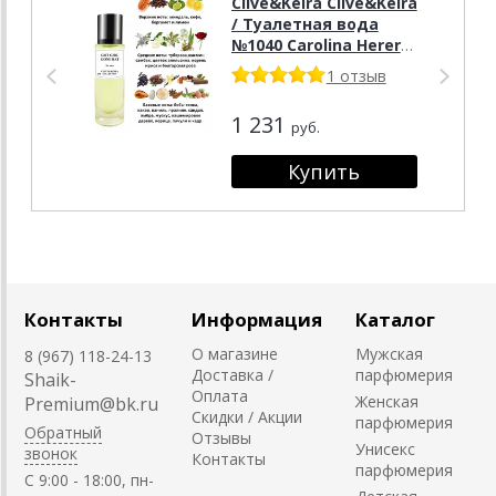
Clive&Keira Clive&Keira
/ Туалетная вода
№1040 Carolina Hererra
Good Girl GONE BAD
1 отзыв
30ml
1 231
руб.
Контакты
Информация
Каталог
О магазине
Мужская
8 (967) 118-24-13
Доставка /
парфюмерия
Shaik-
Оплата
Женская
Premium@bk.ru
Скидки / Акции
парфюмерия
Обратный
Отзывы
Унисекс
звонок
Контакты
парфюмерия
C 9:00 - 18:00, пн-