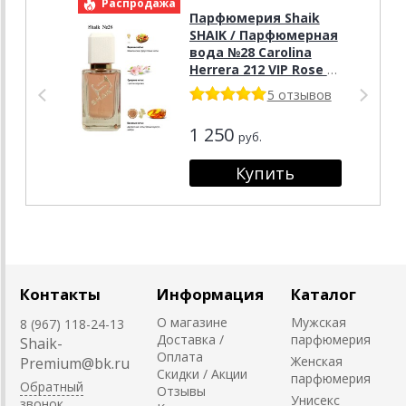
Распродажа
Р
Парфюмерия Shaik
SHAIK / Парфюмерная
вода №28 Carolina
Herrera 212 VIP Rose 50
мл
5 отзывов
1 250
руб.
Контакты
Информация
Каталог
О магазине
Мужская
8 (967) 118-24-13
Доставка /
парфюмерия
Shaik-
Оплата
Женская
Premium@bk.ru
Скидки / Акции
парфюмерия
Обратный
Отзывы
Унисекс
звонок