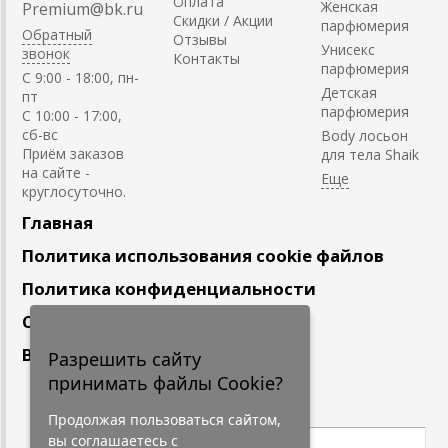
Оплата
Женская
Premium@bk.ru
Скидки / Акции
парфюмерия
Обратный
Отзывы
Унисекс
звонок
Контакты
парфюмерия
C 9:00 - 18:00, пн-
Детская
пт
парфюмерия
С 10:00 - 17:00,
сб-вс
Body лосьон
Приём заказов
для тела Shaik
на сайте -
круглосуточно.
Главная
Политика использования cookie файлов
Политика конфиденциальности
Сотрудничество
Вакансии
Разрешить сайту
принимать файлы Cookie?
Подпишитесь
на наши новости
Продолжая пользоваться сайтом,
вы соглашаетесь с