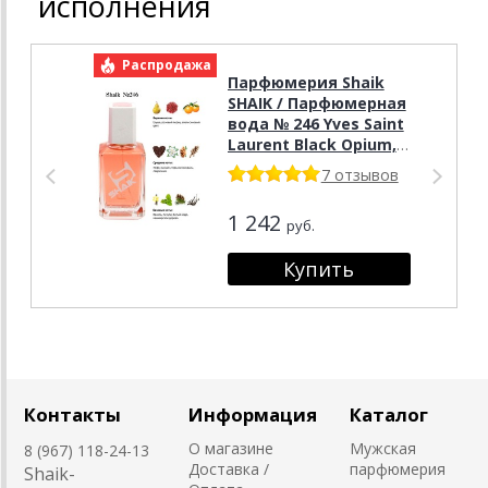
исполнения
Распродажа
Р
Парфюмерия Shaik
SHAIK / Парфюмерная
вода № 246 Yves Saint
Laurent Black Opium,
50 мл.
7 отзывов
1 242
руб.
Контакты
Информация
Каталог
О магазине
Мужская
8 (967) 118-24-13
Доставка /
парфюмерия
Shaik-