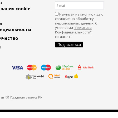
а
вания cookie
Нажимая на кнопку, я даю
согласие на обработку
а
персональных данных. С
условиями
"Политики
нциальности
Конфидециальности"
согласен.
ичество
и
ьи 437 Гражданского кодекса РФ.