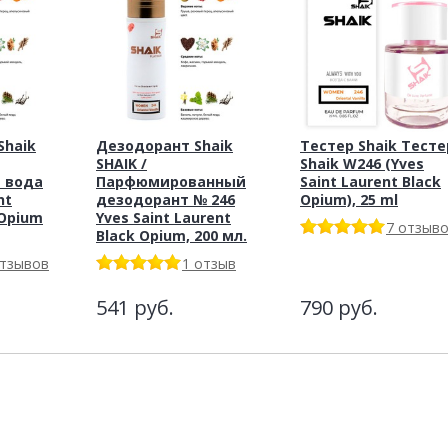
haik
Дезодорант Shaik
Тестер Shaik Тесте
SHAIK /
Shaik W246 (Yves
 вода
Парфюмированный
Saint Laurent Black
nt
дезодорант № 246
Opium), 25 ml
 Opium
Yves Saint Laurent
7 отзыв
Black Opium, 200 мл.
отзывов
1 отзыв
541
руб.
790
руб.