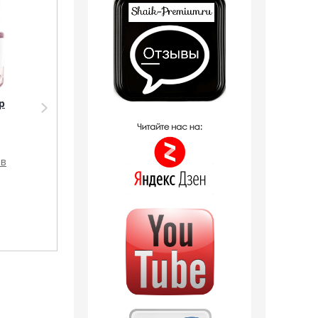
р
Парфюмерия Shaik
SHAIK /
Парфюмерная вода
№ 246 Yves Saint
Laurent Black Opium,
ов
50 мл.
7 отзывов
1 242
руб.