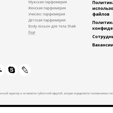
Мужская парфюмерия
Политик
использо
Женская парфюмерия
файлов
Унисекс парфюмерия
Детская парфюмерия
Политик
Body лосьон для тела Shaik
конфиде
Сотрудн
Ваканси
нный характер и не является публичной офертой, которая определяется положениями стат