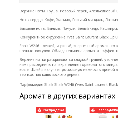
Верхние ноты: Груша, Розовый перец, Апельсиновый 
Ноты сердца: Кофе, Жасмин, Горький миндаль, Лакри
Базовые ноты: Ваниль, Пачули, Белый кедр, Кашмирс
Конкурентное окружение Yves Saint Laurent Black Opi
Shaik W246 - легкий, игривый, энергичный аромат, к
ночных прогулок. Обладательница аромата - эффектн
Верхние нотки раскрываются сладкой грушей, утонч
ним присоединяются вкрапления горьковатого минда
кофе. Шлейф излучает роскошную нежность пряной ва
терпкостью кашмирского дерева.
Парфюмерия Shaik Shaik W246 (Yves Saint Laurent Blac
Аромат в других вариантах
Распродажа
Распродаж