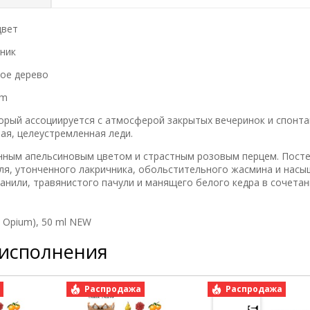
цвет
чник
кое дерево
um
оторый ассоциируется с атмосферой закрытых вечеринок и спонт
ая, целеустремленная леди.
енным апельсиновым цветом и страстным розовым перцем. Посте
ля, утонченного лакричника, обольстительного жасмина и нас
нили, травянистого пачули и манящего белого кедра в сочетан
k Opium), 50 ml NEW
 исполнения
а
Распродажа
Распродажа