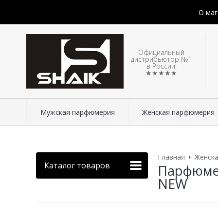
О маг
Официальный
дистрибьютор №1
в России!
★★★★★
Мужская парфюмерия
Женская парфюмерия
Главная
Женск
Каталог товаров
Парфюмери
NEW