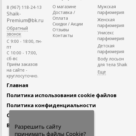
О магазине
Мужская
8 (967) 118-24-13
Доставка /
парфюмерия
Shaik-
Оплата
Женская
Premium@bk.ru
Скидки / Акции
парфюмерия
Обратный
Отзывы
Унисекс
звонок
Контакты
парфюмерия
C 9:00 - 18:00, пн-
Детская
пт
парфюмерия
С 10:00 - 17:00,
сб-вс
Body лосьон
Приём заказов
для тела Shaik
на сайте -
круглосуточно.
Главная
Политика использования cookie файлов
Политика конфиденциальности
Сотрудничество
Вакансии
Разрешить сайту
принимать файлы Cookie?