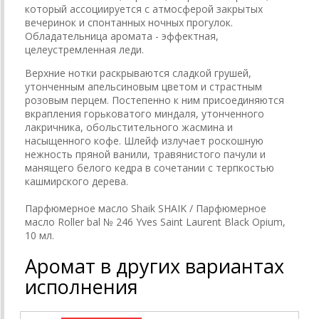
который ассоциируется с атмосферой закрытых
вечеринок и спонтанных ночных прогулок.
Обладательница аромата - эффектная,
целеустремленная леди.
Верхние нотки раскрываются сладкой грушей,
утонченным апельсиновым цветом и страстным
розовым перцем. Постепенно к ним присоединяются
вкрапления горьковатого миндаля, утонченного
лакричника, обольстительного жасмина и
насыщенного кофе. Шлейф излучает роскошную
нежность пряной ванили, травянистого пачули и
манящего белого кедра в сочетании с терпкостью
кашмирского дерева.
Парфюмерное масло Shaik SHAIK / Парфюмерное
масло Roller bal № 246 Yves Saint Laurent Black Opium,
10 мл.
Аромат в других вариантах
исполнения