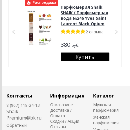
Распродажа
Р
Парфюмерия Shaik
SHAIK / Парфюмерная
вода №246 Yves Saint
Laurent Black Opium
10 ml
2 отзыва
380
руб.
Контакты
Информация
Каталог
О магазине
Мужская
8 (967) 118-24-13
Доставка /
парфюмерия
Shaik-
Оплата
Женская
Premium@bk.ru
Скидки / Акции
парфюмерия
Обратный
Отзывы
Унисекс