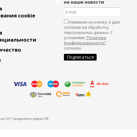
на наши новости
а
вания cookie
Нажимая на кнопку, я даю
согласие на обработку
а
персональных данных. С
условиями
"Политики
нциальности
Конфидециальности"
согласен.
ичество
и
ьи 437 Гражданского кодекса РФ.