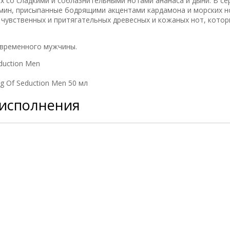
х со сладкими и соблазнительными нотами ананаса и дыни. В се
мин, присыпанные бодрящими акцентами кардамона и морских но
 чувственных и притягательных древесных и кожаных нот, кото
овременного мужчины.
duction Men
g Of Seduction Men 50 мл
 исполнения