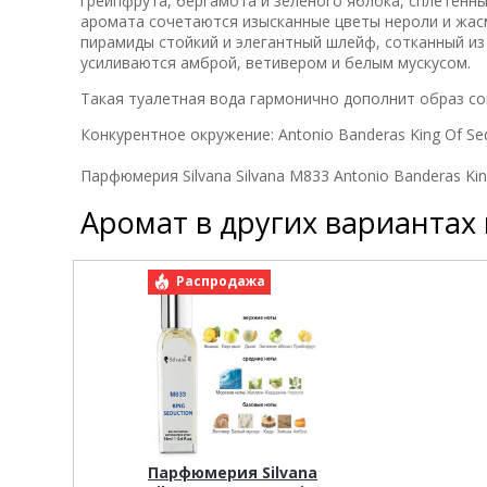
грейпфрута, бергамота и зеленого яблока, сплетенны
аромата сочетаются изысканные цветы нероли и жас
пирамиды стойкий и элегантный шлейф, сотканный из
усиливаются амброй, ветивером и белым мускусом.
Такая туалетная вода гармонично дополнит образ с
Конкурентное окружение:
Antonio Banderas King Of Se
Парфюмерия Silvana Silvana M833 Antonio Banderas Kin
Аромат в других вариантах
Распродажа
Парфюмерия Silvana