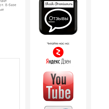
рдце
т. В базе
рые