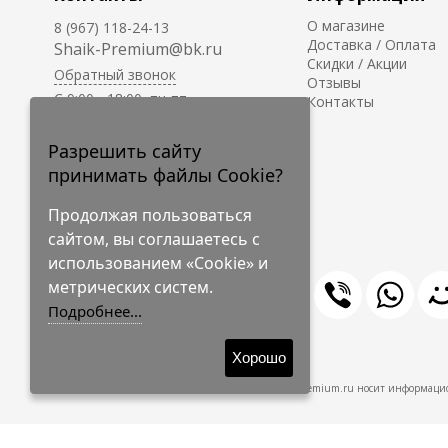
О магазине
8 (967) 118-24-13
Доставка / Оплата
Shaik-Premium@bk.ru
Скидки / Акции
Обратный звонок
Отзывы
C 9:00 - 18:00, пн-пт
Контакты
С 10:00 - 17:00, сб-вс
Приём заказов на сайте -
Разрешить сайту
круглосуточно.
принимать файлы Cookie?
Продолжая пользоваться
сайтом, вы соглашаетесь с
использованием «Cookie» и
метрических систем.
Подробнее...
© 2009-2026 Shaik-Premium
Хорошо
Shaik-Premium.ru носит информацио