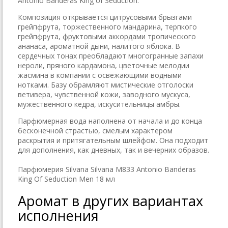
Antonio Banderas King of Seduction.
Композиция открывается цитрусовыми брызгами
грейпфрута, торжественного мандарина, терпкого
грейпфрута, фруктовыми аккордами тропического
ананаса, ароматной дыни, налитого яблока. В
сердечных тонах преобладают многогранные запахи
нероли, пряного кардамона, цветочные мелодии
жасмина в компании с освежающими водными
нотками. Базу обрамляют мистические отголоски
ветивера, чувственной кожи, заводного мускуса,
мужественного кедра, искусительницы амбры.
Парфюмерная вода наполнена от начала и до конца
бесконечной страстью, смелым характером
раскрытия и притягательным шлейфом. Она подходит
для дополнения, как дневных, так и вечерних образов.
Парфюмерия Silvana Silvana M833 Antonio Banderas
King Of Seduction Men 18 мл
Аромат в других вариантах
исполнения