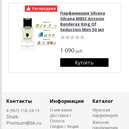
Распродажа
Парфюмерия Silvana
Silvana M833 Antonio
Banderas King Of
Seduction Men 50 мл
1 090
руб.
Контакты
Информация
Каталог
О магазине
Мужская
8 (967) 118-24-13
Доставка /
парфюмерия
Shaik-
Оплата
Женская
Premium@bk.ru
Скидки / Акции
парфюмерия