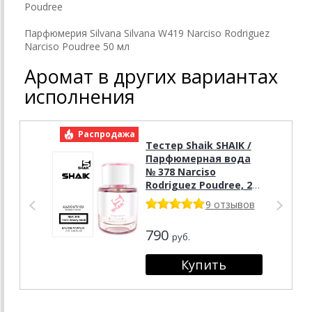
Poudree
Парфюмерия Silvana Silvana W419 Narciso Rodriguez
Narciso Poudree 50 мл
Аромат в других вариантах
исполнения
Распродажа
Р
Тестер Shaik SHAIK /
Парфюмерная вода
№ 378 Narciso
Rodriguez Poudree, 25
мл. Tester
9 отзывов
790
руб.