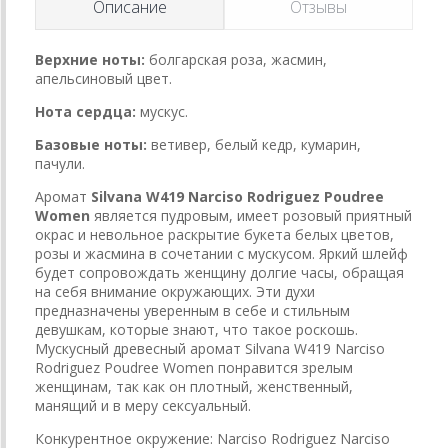
Описание
Отзывы
Верхние ноты:
болгарская роза, жасмин,
апельсиновый цвет.
Нота сердца:
мускус.
Базовые ноты:
ветивер, белый кедр, кумарин,
пачули.
Аромат
Silvana W419 Narciso Rodriguez Poudree
Women
является пудровым, имеет розовый приятный
окрас и невольное раскрытие букета белых цветов,
розы и жасмина в сочетании с мускусом. Яркий шлейф
будет сопровождать женщину долгие часы, обращая
на себя внимание окружающих. Эти духи
предназначены уверенным в себе и стильным
девушкам, которые знают, что такое роскошь.
Мускусный древесный аромат Silvana W419 Narciso
Rodriguez Poudree Women понравится зрелым
женщинам, так как он плотный, женственный,
манящий и в меру сексуальный.
Конкурентное окружение:
Narciso Rodriguez Narciso