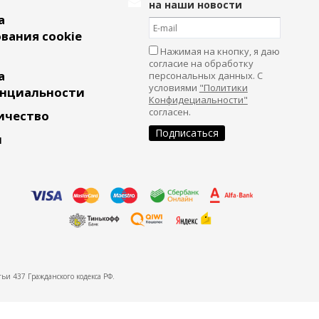
на наши новости
а
вания cookie
Нажимая на кнопку, я даю
согласие на обработку
а
персональных данных. С
условиями
"Политики
нциальности
Конфидециальности"
согласен.
ичество
и
ьи 437 Гражданского кодекса РФ.