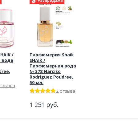
а
Распродажа
HAIK /
Парфюмерия Shaik
 вода
SHAIK /
Парфюмерная вода
dree,
№ 378 Narciso
Rodriguez Poudree,
50 мл.
отзывов
2 отзыва
1 251
руб.