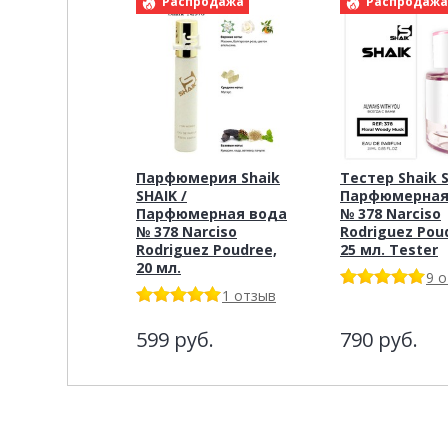
Распродажа
Распродаж
Парфюмерия Shaik
Тестер Shaik S
SHAIK /
Парфюмерная
Парфюмерная вода
№ 378 Narciso
№ 378 Narciso
Rodriguez Pou
Rodriguez Poudree,
25 мл. Tester
20 мл.
9 
1 отзыв
599
руб.
790
руб.