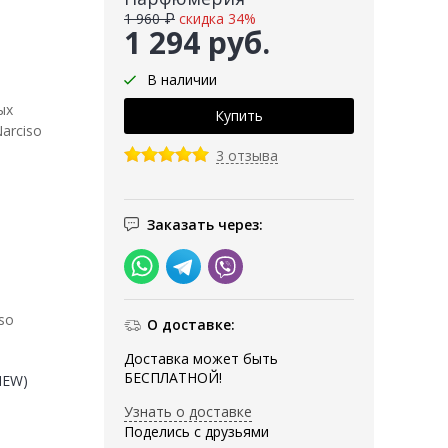
1 960 ₽
скидка 34%
1 294 руб.
В наличии
ых
arciso
3 отзыва
Заказать через:
so
О доставке:
Доставка может быть
БЕСПЛАТНОЙ!
(NEW)
Узнать о доставке
Поделись с друзьями