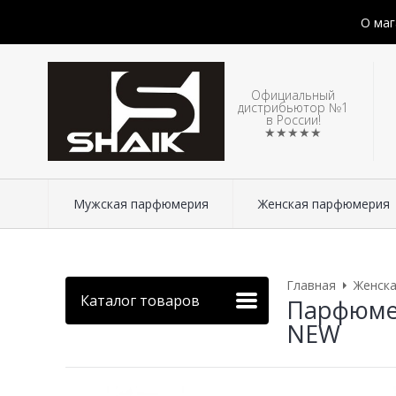
О маг
Официальный
дистрибьютор №1
в России!
★★★★★
Мужская парфюмерия
Женская парфюмерия
Главная
Женск
Каталог товаров
Парфюмери
NEW