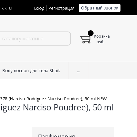
Обратный звонок
такты
Вход
Регистрация
Корзина
руб.
Body лосьон для тела Shaik
...
78 (Narciso Rodriguez Narciso Poudree), 50 ml NEW
guez Narciso Poudree), 50 ml
Парфюмерия