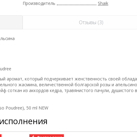
Производитель
Shaik
Отзывы (3)
ельсина
oudree
овый аромат, который подчеркивает женственность своей облад
ельного жасмина, величественной болгарской розы и апельсин
ейф соткан из аккордов кедра, травянистого пачули, душистого 
so Poudree), 50 ml NEW
 исполнения