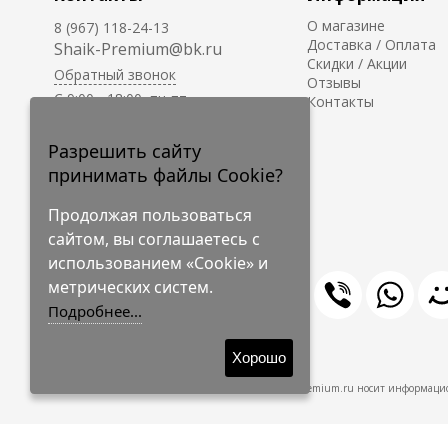
О магазине
8 (967) 118-24-13
Доставка / Оплата
Shaik-Premium@bk.ru
Скидки / Акции
Обратный звонок
Отзывы
C 9:00 - 18:00, пн-пт
Контакты
С 10:00 - 17:00, сб-вс
Приём заказов на сайте -
Разрешить сайту
круглосуточно.
принимать файлы Cookie?
Продолжая пользоваться
сайтом, вы соглашаетесь с
использованием «Cookie» и
метрических систем.
Подробнее...
© 2009-2026 Shaik-Premium
Хорошо
Shaik-Premium.ru носит информацио