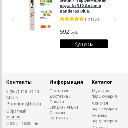
SHAIK / Парфюмерная
вода № 312 Antonio
Banderas Blue
Seduction, 20 мл.
1 отзыв
592
руб.
Контакты
Информация
Каталог
О магазине
Мужская
8 (967) 118-24-13
Доставка /
парфюмерия
Shaik-
Оплата
Женская
Premium@bk.ru
Скидки / Акции
парфюмерия
Обратный
Отзывы
Унисекс
звонок
Контакты
парфюмерия
C 9:00 - 18:00, пн-
Детская