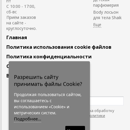
пт
парфюмерия
С 10:00 - 17:00,
сб-вс
Body лосьон
Приём заказов
для тела Shaik
на сайте -
круглосуточно.
Главная
Политика использования cookie файлов
Политика конфиденциальности
Сотрудничество
Вакансии
Разрешить сайту
принимать файлы Cookie?
Подпишитесь
на наши новости
Продолжая пользоваться сайтом,
вы соглашаетесь с
использованием «Cookie» и
Нажимая на кнопку, я даю согласие на обработку
метрических систем.
персональных данных. С условиями
"Политики
Подробнее...
Конфидециальности"
согласен.