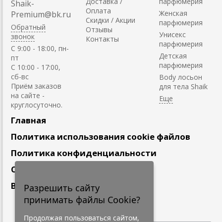
Доставка /
парфюмерия
Shaik-
Оплата
Женская
Premium@bk.ru
Скидки / Акции
парфюмерия
Обратный
Отзывы
Унисекс
звонок
Контакты
парфюмерия
C 9:00 - 18:00, пн-
Детская
пт
парфюмерия
С 10:00 - 17:00,
сб-вс
Body лосьон
Приём заказов
для тела Shaik
на сайте -
круглосуточно.
Главная
Политика использования cookie файлов
Политика конфиденциальности
Сотрудничество
Вакансии
Разрешить сайту
принимать файлы Cookie?
Подпишитесь
на наши новости
Продолжая пользоваться сайтом,