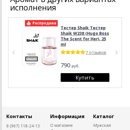
исполнения
Распродажа
Р
Тестер Shaik Тестер
Shaik W238 (Hugo Boss
The Scent for Her), 25
ml
7 отзывов
790
руб.
Контакты
Информация
Каталог
О магазине
Мужская
8 (967) 118-24-13