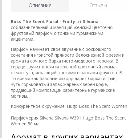
Описание
Отзывы
Boss The Scent Floral - Fruity
от
Silvana
-
соблазнительный и манящий женский цветочно-
фруктовый парфюм с тонкими гурманскими
акцентами.
Парфюм начинает свое звучание с роскошного
сочетания игристой пряности белоснежной фрезии и
аромата сочного бархатисто-медового персика. В
сердце звучит восхитительный цветочный аромат
османтуса, играющий тонкими нюансами фруктов. В
то время как базовый аккорд дарит бархатистый,
чуть горьковатый запах жареных зерен кофе,
придающий композиции характерные гурманские
мотивы.
Конкурентное окружение:
Hugo Boss The Scent Women
Парфюмерия Silvana Silvana W301 Hugo Boss The Scent
Women 50 мл
Аромат в других вариантах