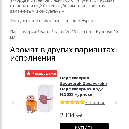
аккорда и оттенков Индийского пачули этот аромат
становится ещё более глубоким, таинственным,
заманчивым и сексуальным.
Конкурентное окружение:
Lancome Hypnose
Парфюмерия Silvana Silvana W405 Lancome Hypnose 50
мл
Аромат в других вариантах
исполнения
Распродажа
Р
Парфюмерия
Sevaverek Sevaverek /
Парфюмерная вода
№5028 Hypnose
Lancome 50 мл
7 отзывов
2 134
руб.