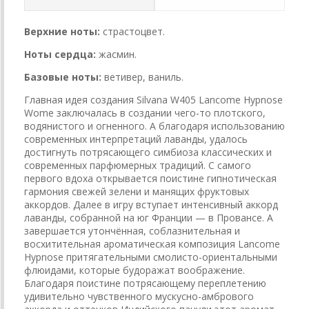
Верхние ноты:
страстоцвет.
Ноты сердца:
жасмин.
Базовые ноты:
ветивер, ваниль.
Главная идея создания Silvana W405 Lancome Hypnose
Wome заключалась в создании чего-то плотского,
водянистого и огненного. А благодаря использованию
современных интерпретаций лаванды, удалось
достигнуть потрясающего симбиоза классических и
современных парфюмерных традиций. С самого
первого вдоха открывается поистине гипнотическая
гармония свежей зелени и манящих фруктовых
аккордов. Далее в игру вступает интенсивный аккорд
лаванды, собранной на юг Франции — в Провансе. А
завершается утончённая, соблазнительная и
восхитительная ароматическая композиция Lancome
Hypnose притягательными смолисто-ориентальными
флюидами, которые будоражат воображение.
Благодаря поистине потрясающему переплетению
удивительно чувственного мускусно-амбрового