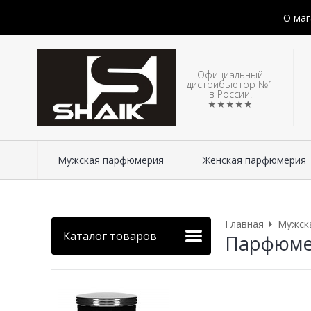
О маг
Официальный
дистрибьютор №1
в России!
★★★★★
Мужская парфюмерия
Женская парфюмерия
Главная
Мужск
Каталог товаров
Парфюмер