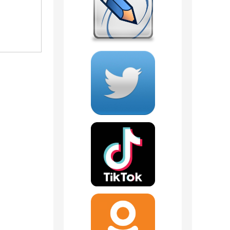
1 300
руб.
1 231
руб.