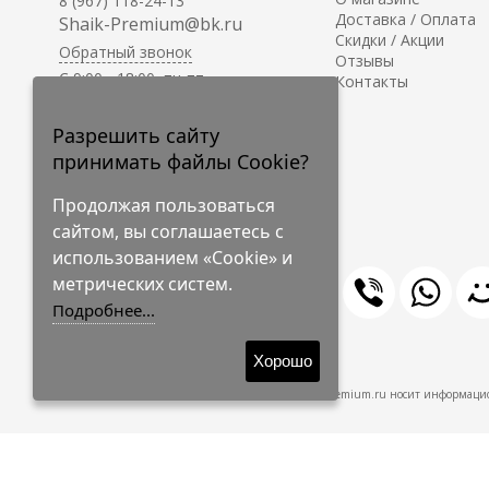
8 (967) 118-24-13
Доставка / Оплата
Shaik-Premium@bk.ru
Скидки / Акции
Обратный звонок
Отзывы
C 9:00 - 18:00, пн-пт
Контакты
С 10:00 - 17:00, сб-вс
Приём заказов на сайте -
Разрешить сайту
круглосуточно.
принимать файлы Cookie?
Продолжая пользоваться
сайтом, вы соглашаетесь с
использованием «Cookie» и
метрических систем.
Подробнее...
© 2009-2026 Shaik-Premium
Хорошо
Shaik-Premium.ru носит информацио
Создано
на платформе