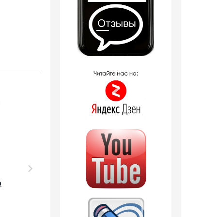
Распродажа
Распродажа
Парфюмерия Shaik
Парфюмерия
Shaik M49 (DG Light
Clive&Keira
а
Blue), 50 ml NEW
Clive&Keira /
Туалетная вода №
1071 Light Blue pour
Homme DG 30 ml