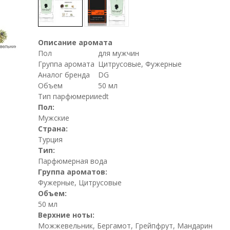
Описание аромата
Пол
для мужчин
Группа аромата
Цитрусовые, Фужерные
Аналог бренда
DG
Объем
50 мл
Тип парфюмерии
edt
Пол:
Мужские
Страна:
Турция
Тип:
Парфюмерная вода
Группа ароматов:
Фужерные, Цитрусовые
Объем:
50 мл
Верхние ноты:
Можжевельник, Бергамот, Грейпфрут, Мандарин