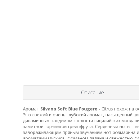
Описание
Аромат
Silvana Soft Blue Fougere
- Citrus похож на
Это свежий и очень глубокий аромат, насыщенный ц
динамичным тандемом спелости сицилийских мандари
заметной горчинкой грейпфрута. Сердечный ноты – и
завораживающим пряным звучанием нот розмарина и 
ароматами мускуса, дурманом ладана и свежестью ду