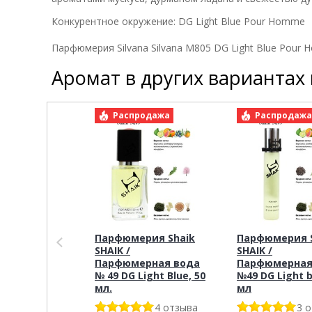
Конкурентное окружение: DG Light Blue Pour Homme
Парфюмерия Silvana Silvana M805 DG Light Blue Pour
Аромат в других вариантах
Распродажа
Распродаж
Парфюмерия Shaik
Парфюмерия S
SHAIK /
SHAIK /
Парфюмерная вода
Парфюмерная
№ 49 DG Light Blue, 50
№49 DG Light b
мл.
мл
4 отзыва
3 