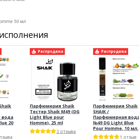
 Homme 50 мл
 исполнения
а
Распродажа
Распродажа
haik
Парфюмерия Shaik
Парфюмерия Shaik
Тестер Shaik M49 (DG
SHAIK /
 вода
Light Blue pour
Парфюмерная вод
lue 20
Homme), 25 ml
№49 DG Light Blue
Pour Homme, 10 мл.
2 отзыва
отзыва
1 отзыв