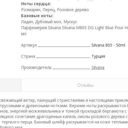
Ноты сердца:
Розмарин, Перец, Розовое дерево
Базовые ноты:
Ладан, Дубовый мох, Мускус
Парфюмерия Silvana Silvana M805 DG Light Blue Pour
мл
Артикул
Silvana 805 - 50ml
Страна
Турция
Производитель
Silvana
Отзывы
 освежающий ветер, пахнущий странствиями и настоящими прикл
итрусовыми и древесными нотками. Верхние ноты раскрываются
нов, энергией можжевельника и тонкой прохладой бергамота с
зящное сочетание драгоценных капель смолы розового дерева с
терпкого перца. Базовый шлейф раскрывается на коже теплым
бового мха.