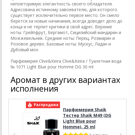
неповторимую элегантность своего обладателя.
Адресована истинному завоевателю, для которого
существует исключительно первое место. Он смело
берется за новые начинания, всегда доводит дело до
конца и не терпит критики в свой адрес. Верхние
ноты: Грейпфрут, Бергамот, Сицилийский мандарин и
Можжевельник. Средние ноты: Перец, Розмарин и
Розовое дерево. Базовые ноты: Мускус, Ладан и
Дубовый мох.
Парфюмерия Clive&Keira Clive&Keira / Туалетная вода
№ 1071 Light Blue pour Homme DG 30 ml
Аромат в других вариантах
исполнения
Распродажа
Р
Парфюмерия Shaik
Тестер Shaik M49 (DG
Light Blue pour
Homme), 25 ml