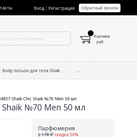
Обратный звонок
такты
Вход
Регистрация
Корзина
руб.
Body лосьон для тела Shaik
...
M857 Shaik Chic Shaik №70 Men 50 мл
c Shaik №70 Men 50 мл
Парфюмерия
2 178 ₽
скидка 50%