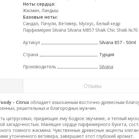
Ноты сердца:
Жасмин, Ландыш
Базовые ноты:
Сандал, Пачули, Ветивер, Мускус, Белый кедр
Парфюмерия Silvana Silvana M857 Shaik Chic Shaik №70
Артикул
Silvana 857 - 50ml
Страна
Турция
Производитель
Silvana
Отзывы
oody - Citrus
обладает изысканным восточно-древесным благо
ренных, решительных и благородных мужчин.
ь цитрусовых, придающие ему бодрое звучание, а теплый муска
й загадочностью. Манящее сердце парфюмерного букета, сост
жного томного жасмина. Чувственные древесные акценты элеган
ами утонченного ветивера, завершают этот глубокий аромат.