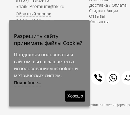
8 (967) 118-24-13
Доставка / Оплата
Shaik-Premium@bk.ru
Скидки / Акции
Обратный звонок
Отзывы
C 9:00 - 18:00, пн-пт
Контакты
С 10:00 - 17:00, сб-вс
Приём заказов на сайте -
Разрешить сайту
круглосуточно.
принимать файлы Cookie?
Продолжая пользоваться
сайтом, вы соглашаетесь с
использованием «Cookie» и
метрических систем.
Подробнее...
© 2009-2026 Shaik-Premium
Хорошо
Shaik-Premium.ru носит информацио
Создано
на платформе