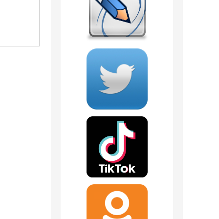
1 отзыв
598
руб.
380
руб.