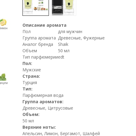
Описание аромата
Пол
для мужчин
Группа аромата
Древесные, Фужерные
Аналог бренда
Shaik
Объем
50 мл
Тип парфюмерии
edt
Пол:
Мужские
Страна:
Турция
Тип:
Парфюмерная вода
Группа ароматов:
Древесные, Цитрусовые
Объем:
50 мл
Верхние ноты:
Апельсин, Лимон, Бергамот, Шалфей