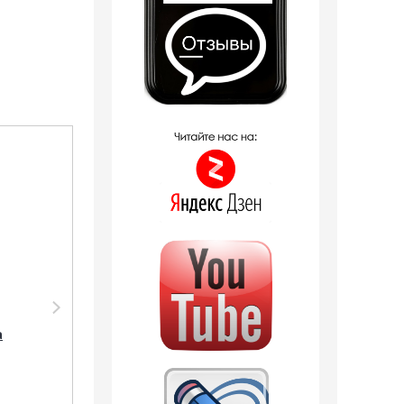
Распродажа
Распродажа
Парфюмерия Shaik
Парфюмерия Shaik
SHAIK /
SHAIK /
а
Парфюмерная вода
Парфюмерная вода
№177 SHAIK CHIC
№177 Shaik Chic 70, 10
SHAIK BLUE №70 FOR
мл
MEN 20 мл