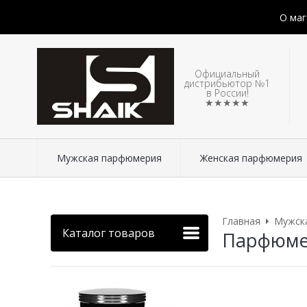
О маг
Официальный
дистрибьютор №1
в России!
★★★★★
Мужская парфюмерия
Женская парфюмерия
Главная
Мужск
Каталог товаров
Парфюмери