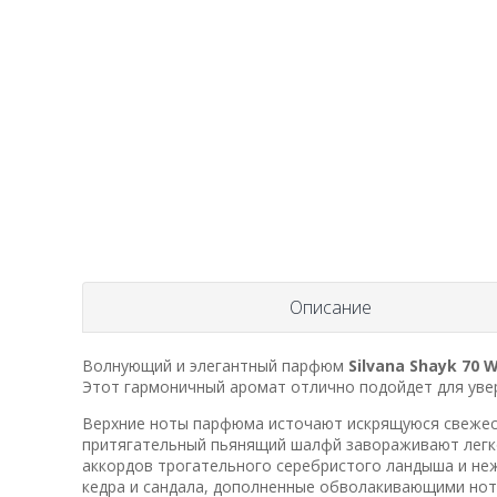
Описание
Волнующий и элегантный парфюм
Silvana Shayk 70 W
Этот гармоничный аромат отлично подойдет для уве
Верхние ноты парфюма источают искрящуюся свежест
притягательный пьянящий шалфй завораживают легко
аккордов трогательного серебристого ландыша и не
кедра и сандала, дополненные обволакивающими нот