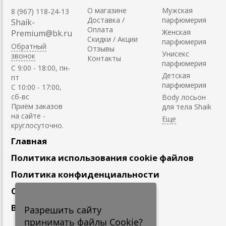
О магазине
Мужская
8 (967) 118-24-13
Доставка /
парфюмерия
Shaik-
Оплата
Женская
Premium@bk.ru
Скидки / Акции
парфюмерия
Обратный
Отзывы
Унисекс
звонок
Контакты
парфюмерия
C 9:00 - 18:00, пн-
Детская
пт
парфюмерия
С 10:00 - 17:00,
сб-вс
Body лосьон
Приём заказов
для тела Shaik
на сайте -
круглосуточно.
Главная
Политика использования cookie файлов
Политика конфиденциальности
Сотрудничество
Вакансии
Разрешить сайту
принимать файлы Cookie?