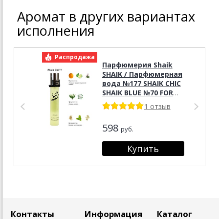
Аромат в других вариантах
исполнения
Распродажа
Р
Парфюмерия Shaik
SHAIK / Парфюмерная
вода №177 SHAIK CHIC
SHAIK BLUE №70 FOR
MEN 20 мл
1 отзыв
598
руб.
Контакты
Информация
Каталог