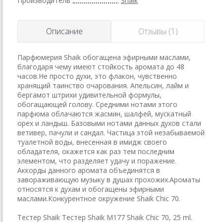
Производитель
Shaik
Описание
Отзывы (1)
Парфюмерия Shaik обогащена эфирными маслами,
благодаря чему имеют стойкость аромата до 48
часов.Не просто духи, это флакон, чувственно
хранящий таинство очарования. Апельсин, лайм и
бергамот штрихи удивительной формулы,
обогащающей голову. Средними нотами этого
парфюма облачаются жасмин, шалфей, мускатный
орех и ландыш. Базовыми нотами данных духов стали
ветивер, пачули и сандал. Частица этой незабываемой
туалетной воды, внесенная в имидж своего
обладателя, окажется как раз тем последним
элементом, что разделяет удачу и поражение.
Аккорды данного аромата объединятся в
завораживающую музыку в душах прохожих.Ароматы
относятся к духам и обогащены эфирными
маслами.Конкурентное окружение Shaik Chic 70.
Тестер Shaik Тестер Shaik M177 Shaik Chic 70, 25 ml.