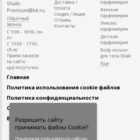
Доставка /
парфюмерия
Shaik-
Оплата
Женская
Premium@bk.ru
Скидки / Акции
парфюмерия
Обратный
Отзывы
Унисекс
звонок
Контакты
парфюмерия
C 9:00 - 18:00, пн-
Детская
пт
парфюмерия
С 10:00 - 17:00,
сб-вс
Body лосьон
Приём заказов
для тела Shaik
на сайте -
круглосуточно.
Главная
Политика использования cookie файлов
Политика конфиденциальности
Сотрудничество
Вакансии
Разрешить сайту
принимать файлы Cookie?
Подпишитесь
на наши новости
Продолжая пользоваться сайтом,