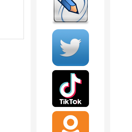
200 мл.
1 отзыв
1 отзыв
602
руб.
535
руб.