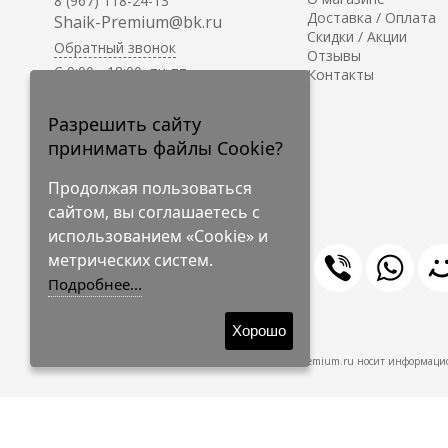
8 (967) 118-24-13
Доставка / Оплата
Shaik-Premium@bk.ru
Скидки / Акции
Обратный звонок
Отзывы
C 9:00 - 18:00, пн-пт
Контакты
С 10:00 - 17:00, сб-вс
Приём заказов на сайте -
Разрешить сайту
круглосуточно.
принимать файлы Cookie?
Продолжая пользоваться
сайтом, вы соглашаетесь с
использованием «Cookie» и
метрических систем.
Подробнее...
© 2009-2026 Shaik-Premium
Хорошо
Shaik-Premium.ru носит информацио
Создано
на платформе