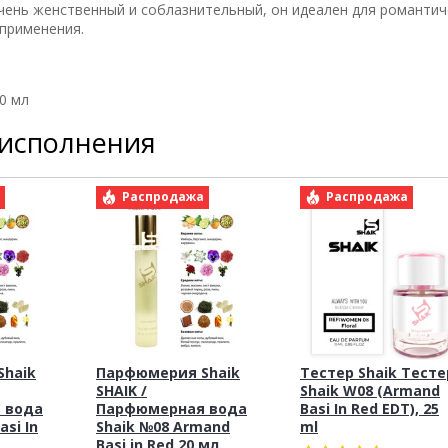
ень женственный и соблазнительный, он идеален для романтич
 применения.
50 мл
 исполнения
а
Распродажа
Распродажа
haik
Парфюмерия Shaik
Тестер Shaik Тесте
SHAIK /
Shaik W08 (Armand
 вода
Парфюмерная вода
Basi In Red EDT), 25
si In
Shaik №08 Armand
ml
Basi in Red 20 мл