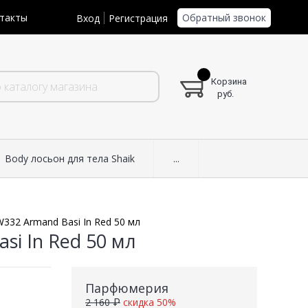
Обратный звонок
такты
Вход
Регистрация
Корзина
руб.
Body лосьон для тела Shaik
...
W332 Armand Basi In Red 50 мл
si In Red 50 мл
Парфюмерия
2 160 ₽
скидка 50%