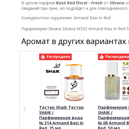
В целом парфюм
Basii Red Floral - Fresh
от
Silvana
оч
свиданий при луне, но подойдет и для повседневного
Конкурентное окружение:
Armand Basi In Red
Парфюмерия Silvana Silvana W332 Armand Basi In Red 
Аромат в других вариантах
Распродажа
Распродаж
Тестер Shaik Тестер
Парфюмерия S
SHAIK /
SHAIK /
Парфюмерная вода
Парфюмерная
№ 314 Armand Basi In
№ 08 Armand Ba
Red, 25 мл
Red, 50 мл.