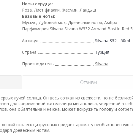
Ноты сердца:
Роза, Лист фиалки, Жасмин, Ландыш
Базовые ноты:
Мускус, Дубовый мох, Древесные ноты, Амбра
Парфюмерия Silvana Silvana W332 Armand Basi In Red 
Артикул
Silvana 332 - 50ml
Страна
Турция
Производитель
Silvana
Отзывы
ервых лучей солнца. Он весь соткан из свежести, но не безликой
ачен для современной жительницы мегаполиса, уверенной в себ
лов, она обаятельна и нежна, может вскружить голову и согрет
а легкий всплеск цитрусовых придает аромату необыкновенную э
годаря древесным нотам.