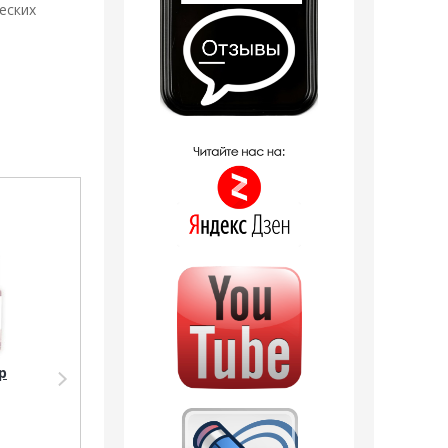
еских
Распродажа
Распродажа
р
Парфюмерия Shaik
Дезодорант Shaik
SHAIK /
SHAIK /
Парфюмерная вода
Парфюмированный
№ 314 Armand Basi In
дезодорант № 08
Red, 20 мл.
Armand Basi In Red