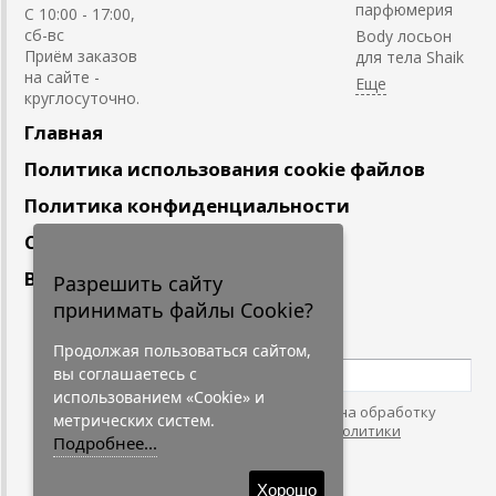
парфюмерия
С 10:00 - 17:00,
сб-вс
Body лосьон
Приём заказов
для тела Shaik
на сайте -
круглосуточно.
Главная
Политика использования cookie файлов
Политика конфиденциальности
Сотрудничество
Вакансии
Разрешить сайту
принимать файлы Cookie?
Подпишитесь
на наши новости
Продолжая пользоваться сайтом,
вы соглашаетесь с
использованием «Cookie» и
Нажимая на кнопку, я даю согласие на обработку
метрических систем.
персональных данных. С условиями
"Политики
Подробнее...
Конфидециальности"
согласен.
Хорошо