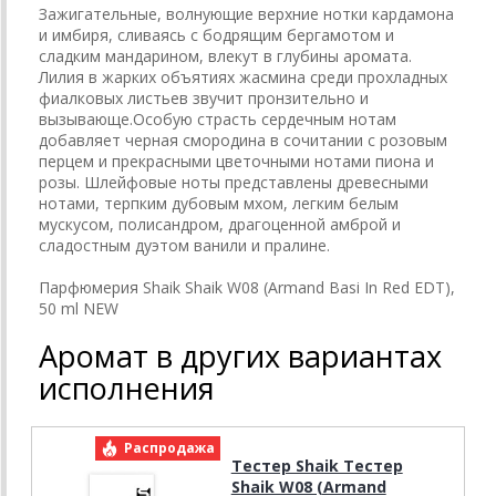
Зажигательные, волнующие верхние нотки кардамона
и имбиря, сливаясь с бодрящим бергамотом и
сладким мандарином, влекут в глубины аромата.
Лилия в жарких объятиях жасмина среди прохладных
фиалковых листьев звучит пронзительно и
вызывающе.Особую страсть сердечным нотам
добавляет черная смородина в сочитании с розовым
перцем и прекрасными цветочными нотами пиона и
розы. Шлейфовые ноты представлены древесными
нотами, терпким дубовым мхом, легким белым
мускусом, полисандром, драгоценной амброй и
сладостным дуэтом ванили и пралине.
Парфюмерия Shaik Shaik W08 (Armand Basi In Red EDT),
50 ml NEW
Аромат в других вариантах
исполнения
Распродажа
Р
Тестер Shaik Тестер
Shaik W08 (Armand