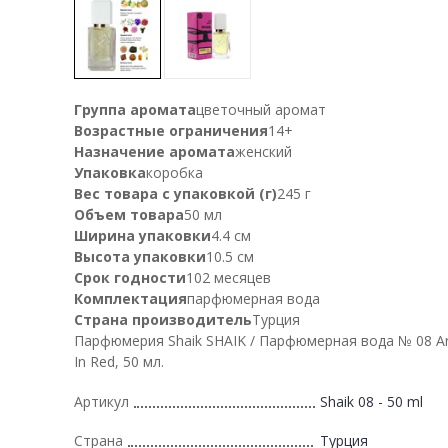
Группа аромата
цветочный аромат
Возрастные ограничения
14+
Назначение аромата
женский
Упаковка
коробка
Вес товара с упаковкой (г)
245 г
Объем товара
50 мл
Ширина упаковки
4.4 см
Высота упаковки
10.5 см
Срок годности
102 месяцев
Комплектация
парфюмерная вода
Страна производитель
Турция
Парфюмерия Shaik SHAIK / Парфюмерная вода № 08 A
In Red, 50 мл.
Артикул
Shaik 08 - 50 ml
Страна
Турция