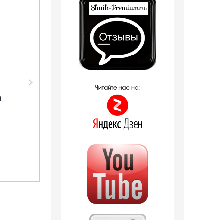
Парфюмерия Shaik
Парфюмерия
SHAIK /
Clive&Keira
а
Парфюмерная вода
Clive&Keira /
№ 08 Armand Basi in
Туалетная вода
Red, 10 мл.
№1004 ARMAND BASI
IN RED 30ml
380
руб.
1 246
руб.