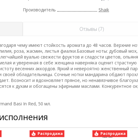
Производитель
Shaik
Отзывы (7)
годаря чему имеют стойкость аромата до 48 часов. Верхние но
лилия, роза, жасмин, листья фиалки.Базовые ноты: дубовый мох,
легчайшей вуалью свежести фруктов и сладости цветов, опьяня
мелая и уверенная в себе женщина наверняка оценит страстную
истоту весенних аккордов. Яркий и невероятно женственный п
и своей обладательницы. Сочные нотки мандарина обдают прохл
ает. Возносит и вдохновляет пряное, но ненавязчивое благоух
сятся к духам и обогащены эфирными маслами. Конкурентное ок
and Basi In Red, 50 мл.
 исполнения
а
Распродажа
Распродажа