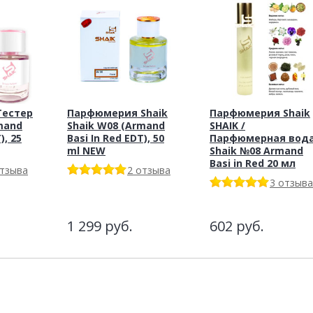
Тестер
Парфюмерия Shaik
Парфюмерия Shaik
mand
Shaik W08 (Armand
SHAIK /
), 25
Basi In Red EDT), 50
Парфюмерная вод
ml NEW
Shaik №08 Armand
Basi in Red 20 мл
отзыва
2 отзыва
3 отзыва
1 299
руб.
602
руб.