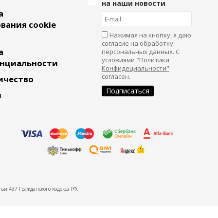
на наши новости
а
вания cookie
Нажимая на кнопку, я даю
согласие на обработку
а
персональных данных. С
условиями
"Политики
нциальности
Конфидециальности"
согласен.
ичество
и
ьи 437 Гражданского кодекса РФ.