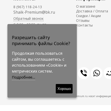
О магазине
8 (967) 118-24-13
Доставка / Оплата
Shaik-Premium@bk.ru
Скидки / Акции
Обратный звонок
Отзывы
C 9:00 - 18:00, пн-пт
Контакты
С 10:00 - 17:00, сб-вс
Приём заказов на сайте -
Разрешить сайту
круглосуточно.
принимать файлы Cookie?
Продолжая пользоваться
сайтом, вы соглашаетесь с
использованием «Cookie» и
метрических систем.
Подробнее...
© 2009-2026 Shaik-Premium
Хорошо
Shaik-Premium.ru носит информацио