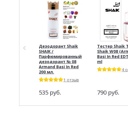
Дезодорант Shaik
Тестер Shaik 
SHAIK /
Shaik W08 (Ar
Парфюмированный
Basi In Red EDT
дезодорант № 08
ml
Armand Basi In Red
4 
200 мл.
1 отзыв
535
руб.
790
руб.