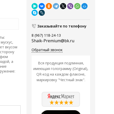
Заказывайте по телефону
8 (967) 118-24-13
ты:
Shaik-Premium@bk.ru
 мускус,
ет вкусом
Обратный звонок
 сторону
арфюм
адой, а
Вся продукция подлинная,
ание
имеющая голограмму (Original),
ружение:
QR-код на каждом флаконе,
маркировку "Честный знак".
Распродажа
Распродажа