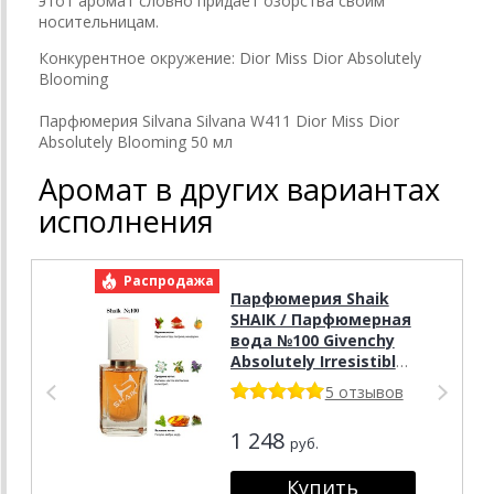
этот аромат словно придаёт озорства своим
носительницам.
Конкурентное окружение:
Dior Miss Dior Absolutely
Blooming
Парфюмерия Silvana Silvana W411 Dior Miss Dior
Absolutely Blooming 50 мл
Аромат в других вариантах
исполнения
Распродажа
Р
Парфюмерия Shaik
SHAIK / Парфюмерная
вода №100 Givenchy
Absolutely Irresistible
50 мл
5 отзывов
1 248
руб.