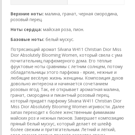
Верхние ноты:
малина, гранат, черная смородина,
розовый перец.
Ноты сердца:
майская роза, пион.
Базовые ноты:
белый мускус.
Потрясающий аромат Silvana W411 Christian Dior Miss
Dior Absolutely Blooming Women, который свела с ума
почитательниц парфюмерного дома. Его тёплые
фруктовые ноты сравнимы с летним солнцем, потому
обладательницы этого парфюма - яркие, нежные и
любящие весёлую жизнь женщины. Композиция духов
довольно интересна и начинается сочетанием
розовых ягод. Так, её открывает ароматная малина,
гранат, смородина и пикантный розовый перец,
который придаёт парфюму Silvana W411 Christian Dior
Miss Dior Absolutely Blooming Women игривости. Далее
запах переходит к более женственным фимиамам
майских роз и нежных пионов. Завершает композицию
пряный белый мускус, который делает её шлейф
более свежим и притягательным. Летний и лёгкий,