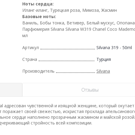
Ноты сердца:
Иланг-иланг, Турецкая роза, Мимоза, Жасмин
Базовые ноты:
Ваниль, Бобы тонка, Ветивер, Белый мускус, Опопана
Парфюмерия Silvana Silvana W319 Chanel Coco Mademoi
мл
Артикул
Silvana 319 - 50ml
Страна
Турция
Производитель
Silvana
Отзывы
ral адресован чувственной и изящной женщине, который окутает
т поражает своей свежестью, искристая прохлада апельсиновог
льное сердце наполнено прозрачным жасмином и майской розой
одчеркивающий стройность всей композиции.