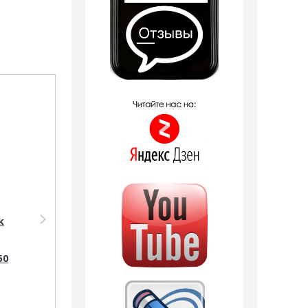
Распродажа
Распродажа
Парфюмерия Shaik
Дезодорант Shaik
k
SHAIK /
SHAIK /
Парфюмерная вода
Парфюмированный
№ 32 Coco
дезодорант № 32
50
Mademoiselle, 100
CHANEL COCO
мл.
MADEMOISELLE FOR
WOMEN, 200 мл.
4 отзыва
2 отзыва