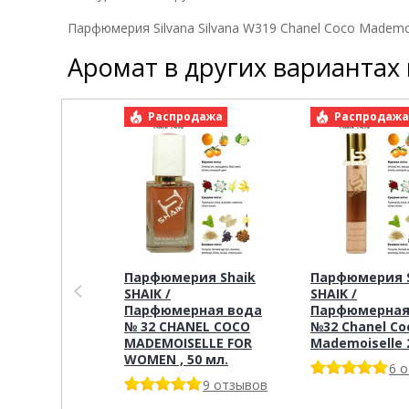
Парфюмерия Silvana Silvana W319 Chanel Coco Mademoi
Аромат в других вариантах
Распродажа
Распродаж
Парфюмерия Shaik
Парфюмерия S
SHAIK /
SHAIK /
Парфюмерная вода
Парфюмерная
№ 32 CHANEL COCO
№32 Chanel Co
MADEMOISELLE FOR
Mademoiselle 
WOMEN , 50 мл.
6 
9 отзывов