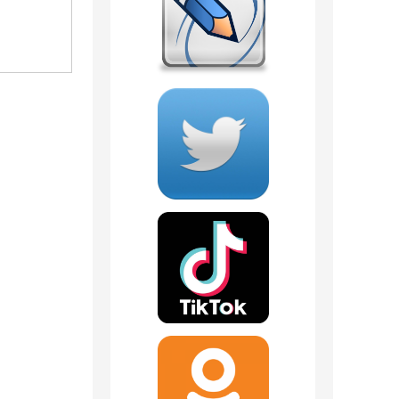
1 796
руб.
541
руб.