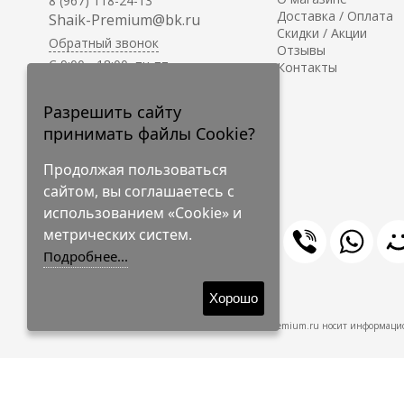
8 (967) 118-24-13
Доставка / Оплата
Shaik-Premium@bk.ru
Скидки / Акции
Обратный звонок
Отзывы
C 9:00 - 18:00, пн-пт
Контакты
С 10:00 - 17:00, сб-вс
Приём заказов на сайте -
Разрешить сайту
круглосуточно.
принимать файлы Cookie?
Продолжая пользоваться
сайтом, вы соглашаетесь с
использованием «Cookie» и
метрических систем.
Подробнее...
© 2009-2026 Shaik-Premium
Хорошо
Shaik-Premium.ru носит информацио
Создано
на платформе