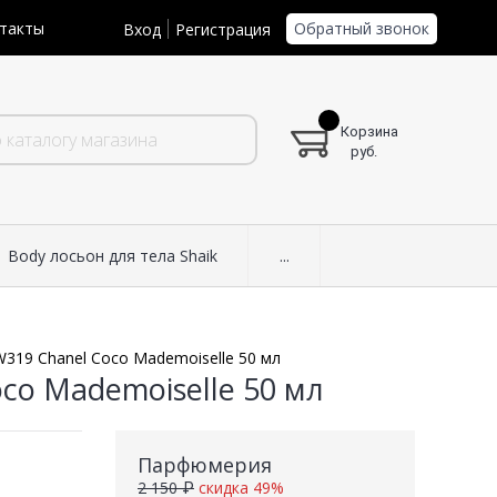
Обратный звонок
такты
Вход
Регистрация
Корзина
руб.
Body лосьон для тела Shaik
...
W319 Chanel Coco Mademoiselle 50 мл
co Mademoiselle 50 мл
Парфюмерия
2 150 ₽
скидка 49%