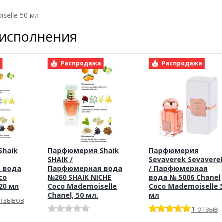
selle 50 мл
 исполнения
а
Распродажа
Распродажа
haik
Парфюмерия Shaik
Парфюмерия
SHAIK /
Sevaverek Sevavere
 вода
Парфюмерная вода
/ Парфюмерная
co
№260 SHAIK NICHE
вода № 5006 Chanel
20 мл
Coco Mademoiselle
Coco Mademoiselle 
Chanel, 50 мл.
мл
отзывов
1 отзыв