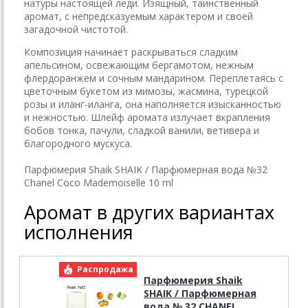
натуры настоящей леди. Изящный, таинственный
аромат, с непредсказуемым характером и своей
загадочной чистотой.
Композиция начинает раскрываться сладким
апельсином, освежающим бергамотом, нежным
флердоранжем и сочным мандарином. Переплетаясь с
цветочным букетом из мимозы, жасмина, турецкой
розы и иланг-иланга, она наполняется изысканностью
и нежностью. Шлейф аромата излучает вкрапления
бобов тонка, пачули, сладкой ванили, ветивера и
благородного мускуса.
Парфюмерия Shaik SHAIK / Парфюмерная вода №32
Chanel Coco Mademoiselle 10 ml
Аромат в других вариантах
исполнения
Распродажа
Р
Парфюмерия Shaik
SHAIK / Парфюмерная
вода № 32 CHANEL