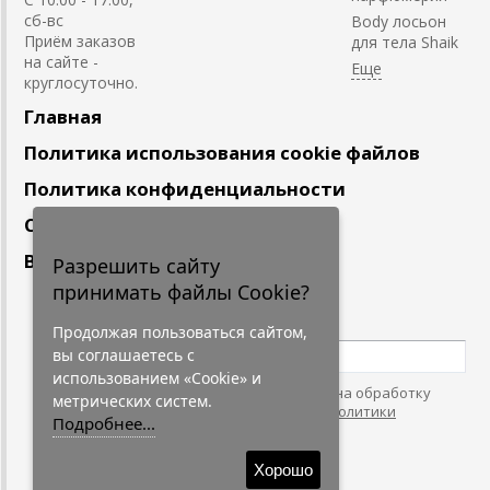
сб-вс
Body лосьон
Приём заказов
для тела Shaik
на сайте -
круглосуточно.
Главная
Политика использования cookie файлов
Политика конфиденциальности
Сотрудничество
Вакансии
Разрешить сайту
принимать файлы Cookie?
Подпишитесь
на наши новости
Продолжая пользоваться сайтом,
вы соглашаетесь с
использованием «Cookie» и
Нажимая на кнопку, я даю согласие на обработку
метрических систем.
персональных данных. С условиями
"Политики
Подробнее...
Конфидециальности"
согласен.
Хорошо