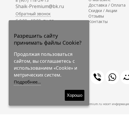
8 (967) 118-24-13
Доставка / Оплата
Shaik-Premium@bk.ru
Скидки / Акции
Обратный звонок
Отзывы
C 9:00 - 18:00, пн-пт
Контакты
С 10:00 - 17:00, сб-вс
Приём заказов на сайте -
Разрешить сайту
круглосуточно.
принимать файлы Cookie?
Продолжая пользоваться
сайтом, вы соглашаетесь с
использованием «Cookie» и
метрических систем.
Подробнее...
© 2009-2026 Shaik-Premium
Хорошо
Shaik-Premium.ru носит информацио
Создано
на платформе