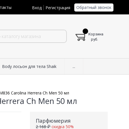
Обратный звонок
такты
Вход
Регистрация
Корзина
руб.
Body лосьон для тела Shaik
...
M836 Carolina Herrera Ch Men 50 мл
Herrera Ch Men 50 мл
Парфюмерия
2 168 ₽
скидка 50%