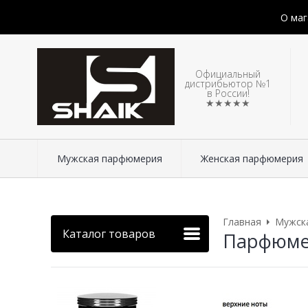
О маг
Официальный
дистрибьютор №1
в России!
★★★★★
Мужская парфюмерия
Женская парфюмерия
Главная
Мужск
Каталог товаров
Парфюмери