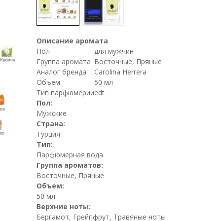
Описание аромата
Пол
для мужчин
Группа аромата
Восточные, Пряные
Аналог бренда
Carolina Herrera
Объем
50 мл
Тип парфюмерии
edt
Пол:
Мужские
Страна:
Турция
Тип:
Парфюмерная вода
Группа ароматов:
Восточные, Пряные
Объем:
50 мл
Верхние ноты:
Бергамот, Грейпфрут, Травяные ноты