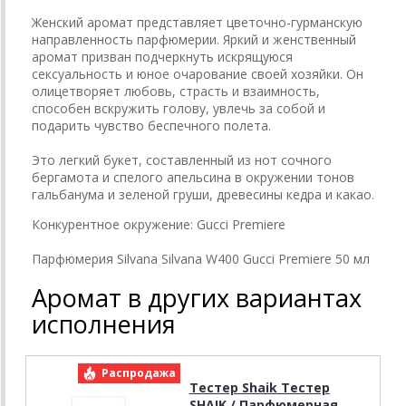
Женский аромат представляет цветочно-гурманскую
направленность парфюмерии. Яркий и женственный
аромат призван подчеркнуть искрящуюся
сексуальность и юное очарование своей хозяйки. Он
олицетворяет любовь, страсть и взаимность,
способен вскружить голову, увлечь за собой и
подарить чувство беспечного полета.
Это легкий букет, составленный из нот сочного
бергамота и спелого апельсина в окружении тонов
гальбанума и зеленой груши, древесины кедра и какао.
Конкурентное окружение: Gucci Premiere
Парфюмерия Silvana Silvana W400 Gucci Premiere 50 мл
Аромат в других вариантах
исполнения
Распродажа
Р
Тестер Shaik Тестер
SHAIK / Парфюмерная