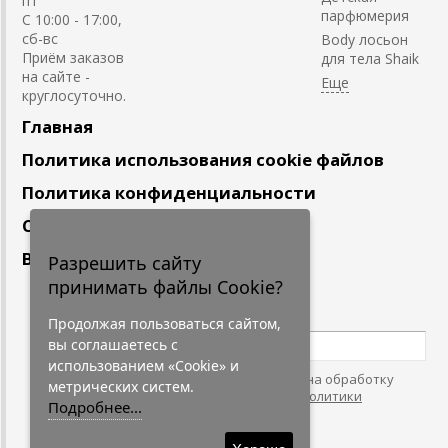
пт
парфюмерия
С 10:00 - 17:00,
сб-вс
Body лосьон
Приём заказов
для тела Shaik
на сайте -
круглосуточно.
Главная
Политика использования cookie файлов
Политика конфиденциальности
Сотрудничество
Вакансии
Разрешить сайту
принимать файлы Cookie?
Подпишитесь
на наши новости
Продолжая пользоваться сайтом,
вы соглашаетесь с
использованием «Cookie» и
Нажимая на кнопку, я даю согласие на обработку
метрических систем.
персональных данных. С условиями
"Политики
Подробнее...
Конфидециальности"
согласен.