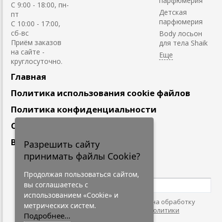
парфюмерия
C 9:00 - 18:00, пн-
Детская
пт
парфюмерия
С 10:00 - 17:00,
сб-вс
Body лосьон
Приём заказов
для тела Shaik
на сайте -
круглосуточно.
Главная
Политика использования cookie файлов
Политика конфиденциальности
Сотрудничество
Вакансии
Разрешить сайту
принимать файлы Cookie?
Подпишитесь
на наши новости
Продолжая пользоваться сайтом,
вы соглашаетесь с
использованием «Cookie» и
Нажимая на кнопку, я даю согласие на обработку
метрических систем.
персональных данных. С условиями
"Политики
Подробнее...
Конфидециальности"
согласен.