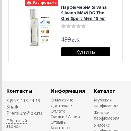
Распродажа
Парфюмерия Silvana
Silvana M849 DG The
One Sport Men 18 мл
499
руб.
Контакты
Информация
Каталог
О магазине
Мужская
8 (967) 118-24-13
Доставка /
парфюмерия
Shaik-
Оплата
Женская
Premium@bk.ru
Скидки / Акции
парфюмерия
Обратный
Отзывы
Унисекс
звонок
Контакты
парфюмерия