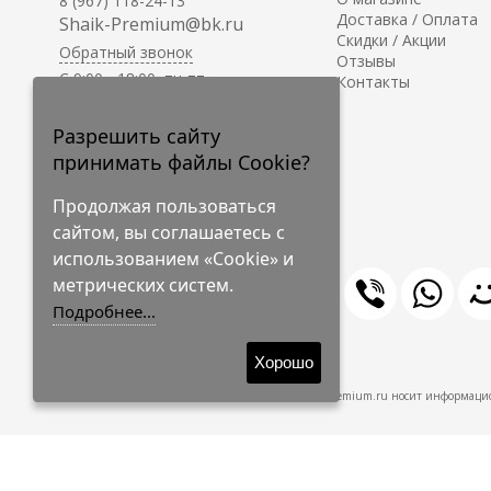
8 (967) 118-24-13
Доставка / Оплата
Shaik-Premium@bk.ru
Скидки / Акции
Обратный звонок
Отзывы
C 9:00 - 18:00, пн-пт
Контакты
С 10:00 - 17:00, сб-вс
Приём заказов на сайте -
Разрешить сайту
круглосуточно.
принимать файлы Cookie?
Продолжая пользоваться
сайтом, вы соглашаетесь с
использованием «Cookie» и
метрических систем.
Подробнее...
© 2009-2026 Shaik-Premium
Хорошо
Shaik-Premium.ru носит информацио
Создано
на платформе