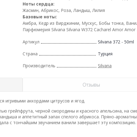
Ноты сердца:
Жасмин, Абрикос, Роза, Ландыш, Лилия
Базовые ноты:
Амбра, Кедр из Вирджинии, Мускус, Бобы тонка, Вани
Парфюмерия Silvana Silvana W372 Cacharel Amor Amor
Артикул
Silvana 372 - 50ml
Страна
Турция
Производитель
Silvana
Отзывы
я игривыми аккордами цитрусов и ягод.
ью грейпфрута, черной смородины и красного апельсина, на см
ландыша и аппетитный запах спелого абрикоса. Пряно-ароматн
ндала с тончайшим звучанием ванили завершает эту композицию.