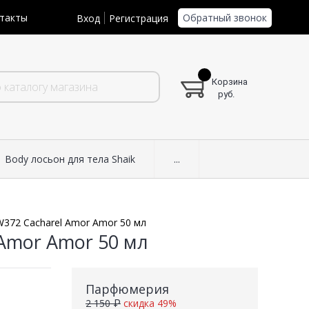
Обратный звонок
такты
Вход
Регистрация
Корзина
руб.
Body лосьон для тела Shaik
...
W372 Cacharel Amor Amor 50 мл
 Amor Amor 50 мл
Парфюмерия
2 150 ₽
скидка 49%