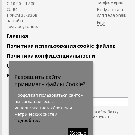
парфюмерия
С 10:00 - 17:00,
сб-вс
Body лосьон
Приём заказов
для тела Shaik
на сайте -
круглосуточно.
Главная
Политика использования cookie файлов
Политика конфиденциальности
Сотрудничество
Вакансии
Разрешить сайту
принимать файлы Cookie?
Подпишитесь
на наши новости
Продолжая пользоваться сайтом,
вы соглашаетесь с
использованием «Cookie» и
Нажимая на кнопку, я даю согласие на обработку
метрических систем.
персональных данных. С условиями
"Политики
Подробнее...
Конфидециальности"
согласен.
Хорошо