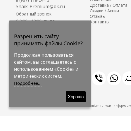
8 (967) 118-24-13
Доставка / Оплата
Shaik-Premium@bk.ru
Скидки / Акции
Обратный звонок
Отзывы
C 9:00 - 18:00, пн-пт
Контакты
С 10:00 - 17:00, сб-вс
Приём заказов на сайте -
Разрешить сайту
круглосуточно.
принимать файлы Cookie?
Продолжая пользоваться
сайтом, вы соглашаетесь с
использованием «Cookie» и
метрических систем.
Подробнее...
© 2009-2026 Shaik-Premium
Хорошо
Shaik-Premium.ru носит информацио
Создано
на платформе