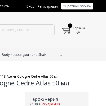
Обратный звонок
такты
Вход
Регистрация
Корзина
руб.
Body лосьон для тела Shaik
...
18 Atelier Cologne Cedre Atlas 50 мл
logne Cedre Atlas 50 мл
Парфюмерия
2 130 ₽
скидка 49%