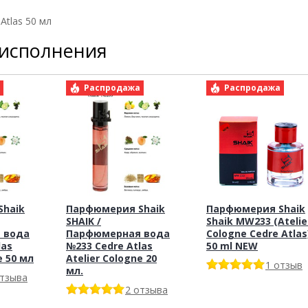
Atlas 50 мл
 исполнения
а
Распродажа
Распродажа
haik
Парфюмерия Shaik
Парфюмерия Shaik
SHAIK /
Shaik MW233 (Atelie
 вода
Парфюмерная вода
Cologne Cedre Atlas
las
№233 Cedre Atlas
50 ml NEW
e 50 мл
Atelier Cologne 20
1 отзыв
мл.
отзыва
2 отзыва