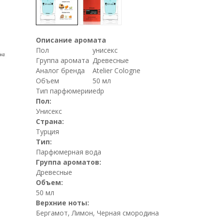
Описание аромата
Пол
унисекс
Группа аромата
Древесные
Аналог бренда
Atelier Cologne
Объем
50 мл
Тип парфюмерии
edp
Пол:
Унисекс
Страна:
Турция
Тип:
Парфюмерная вода
Группа ароматов:
Древесные
Объем:
50 мл
Верхние ноты:
Бергамот, Лимон, Черная смородина