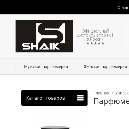
О маг
Официальный
дистрибьютор №1
в России!
★★★★★
Мужская парфюмерия
Женская парфюмерия
Главная
Унисе
Каталог товаров
Парфюмери