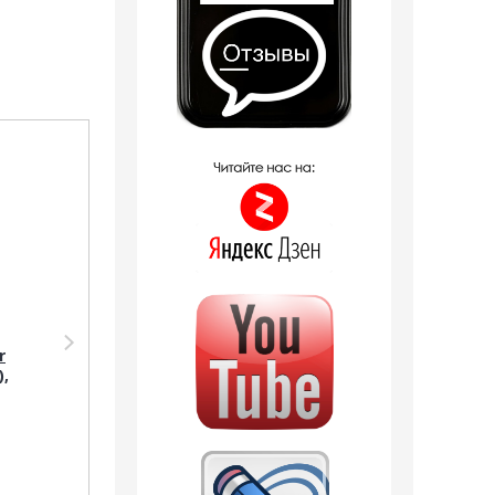
Распродажа
Парфюмерия Silvana
r
Silvana U118 Atelier
),
Cologne Cedre Atlas
18 мл