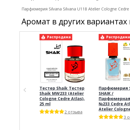
Парфюмерия Silvana Silvana U118 Atelier Cologne Cedre 
Аромат в других вариантах
Распродажа
Распродаж
Тестер Shaik Тестер
Парфюмерия S
Shaik MW233 (Atelier
SHAIK /
Cologne Cedre Atlas),
Парфюмерная
25 ml
№233 Cedre At
Atelier Cologn
2 отзыва
3 