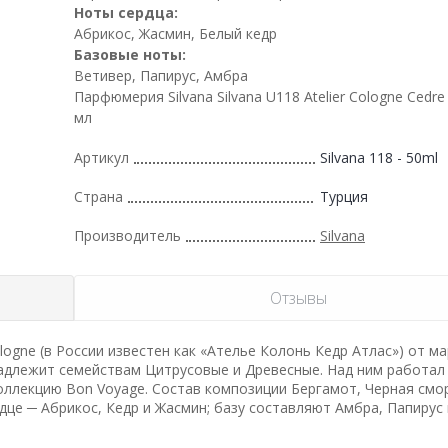
Ноты сердца:
Абрикос, Жасмин, Белый кедр
Базовые ноты:
Ветивер, Папирус, Амбра
Парфюмерия Silvana Silvana U118 Atelier Cologne Cedre 
мл
Артикул
Silvana 118 - 50ml
Страна
Турция
Производитель
Silvana
Отзывы
ogne (в России известен как «Ателье Колонь Кедр Атлас») от мар
инадлежит семействам Цитрусовые и Древесные. Над ним работа
 коллекцию Bon Voyage. Состав композиции Бергамот, Черная смо
це ─ Абрикос, Кедр и Жасмин; базу составляют Амбра, Папирус 