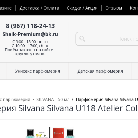
азине
Доставка / Оплата
Скидки / Акции
Отзывы
Кон
8 (967) 118-24-13
Shaik-Premium@bk.ru
C 9:00 - 18:00, пн-пт
С 10:00 - 17:00, сб-вс
Приём заказов на сайте -
круглосуточно.
Унисекс парфюмерия
Детская парфюмерия
кс парфюмерия
SILVANA - 50 мл
Парфюмерия Silvana Silvana U1
я Silvana Silvana U118 Atelier Co