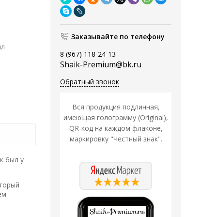
Заказывайте по телефону
мл
8 (967) 118-24-13
Shaik-Premium@bk.ru
Обратный звонок
Вся продукция подлинная,
имеющая голограмму (Original),
QR-код на каждом флаконе,
маркировку "Честный знак".
к был у
оторый
ем