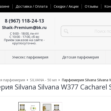
азине
Доставка / Оплата
Скидки / Акции
Отзывы
Кон
8 (967) 118-24-13
Shaik-Premium@bk.ru
C 9:00 - 18:00, пн-пт
С 10:00 - 17:00, сб-вс
Приём заказов на сайте -
круглосуточно.
Унисекс парфюмерия
Детская парфюмерия
ая парфюмерия
SILVANA - 50 мл
Парфюмерия Silvana Silvana W
я Silvana Silvana W377 Cacharel S