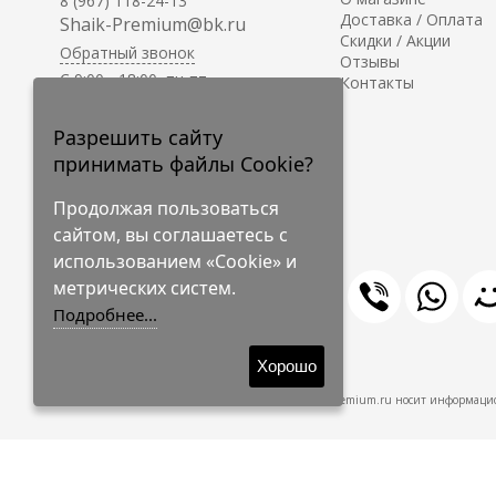
8 (967) 118-24-13
Доставка / Оплата
Shaik-Premium@bk.ru
Скидки / Акции
Обратный звонок
Отзывы
C 9:00 - 18:00, пн-пт
Контакты
С 10:00 - 17:00, сб-вс
Приём заказов на сайте -
Разрешить сайту
круглосуточно.
принимать файлы Cookie?
Продолжая пользоваться
сайтом, вы соглашаетесь с
использованием «Cookie» и
метрических систем.
Подробнее...
© 2009-2026 Shaik-Premium
Хорошо
Shaik-Premium.ru носит информацио
Создано
на платформе