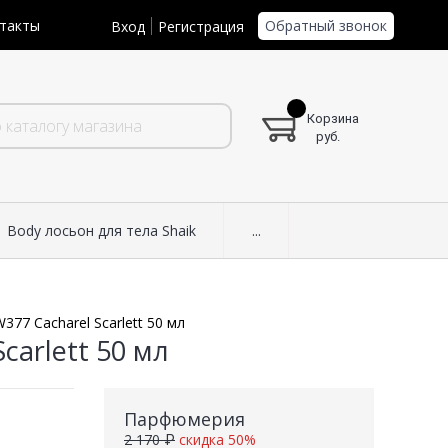
Обратный звонок
такты
Вход
Регистрация
Корзина
руб.
Body лосьон для тела Shaik
...
377 Cacharel Scarlett 50 мл
carlett 50 мл
Парфюмерия
2 170 ₽
скидка 50%