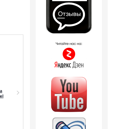
Распродажа
a
Парфюмерия Silvana
el
Silvana W377 Cacharel
Scarlett 18 мл