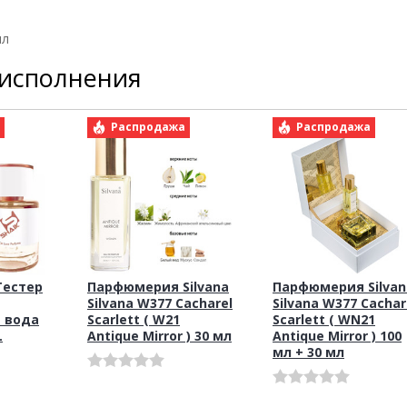
мл
 исполнения
а
Распродажа
Распродажа
Тестер
Парфюмерия Silvana
Парфюмерия Silvan
Silvana W377 Cacharel
Silvana W377 Cachar
 вода
Scarlett ( W21
Scarlett ( WN21
L
Antique Mirror ) 30 мл
Antique Mirror ) 100
мл + 30 мл