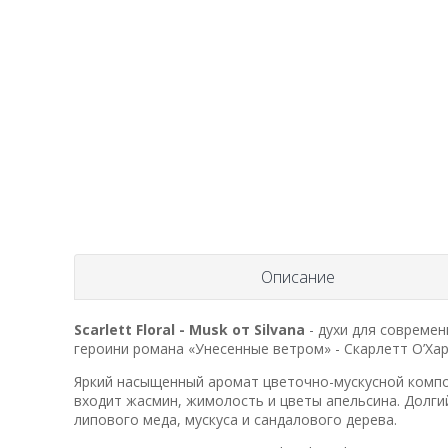
Описание
Scarlett Floral - Musk от Silvana
- духи для совреме
героини романа «Унесенные ветром» - Скарлетт О’Хар
Яркий насыщенный аромат цветочно-мускусной компози
входит жасмин, жимолость и цветы апельсина. Долг
липового меда, мускуса и сандалового дерева.