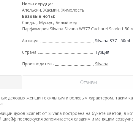
Ноты сердца:
Апельсин, Жасмин, Жимолость
Базовые ноты:
Сандал, Мускус, Белый мед
Парфюмерия Silvana Silvana W377 Cacharel Scarlett 50 
Артикул
Silvana 377 - 50ml
Страна
Турция
Производитель
Silvana
Отзывы
нных деловых женщин с сильным и волевым характером, таким ка
а.
ции духов Scarlett от Silvana построена на букете цветов, в к
ий шлейф послевкусия запоминается сладким и манящим созвучи