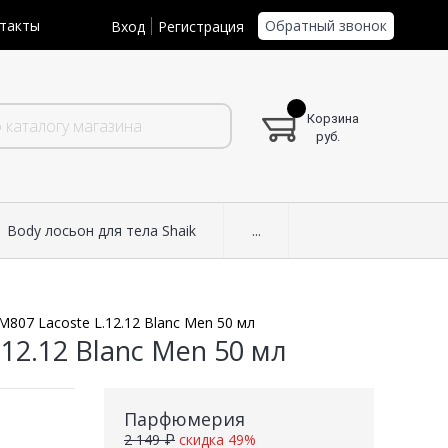
Обратный звонок
такты
Вход
Регистрация
Корзина
руб.
Body лосьон для тела Shaik
...
M807 Lacoste L.12.12 Blanc Men 50 мл
.12.12 Blanc Men 50 мл
Парфюмерия
2 149 ₽
скидка 49%