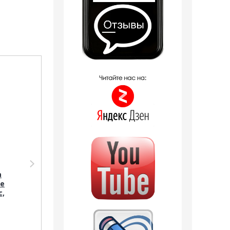
Распродажа
Распродажа
Парфюмерия Shaik
Парфюмерия Shaik
Shaik M111 (Lacoste
SHAIK /
а
Eau De Lacoste
Парфюмерная вода
De
L.12.12 Blanc), 50 ml
№ 5512 Lacoste Eau
c,
NEW
De Lacoste L.12.12
Blanc, 50 мл.
1 отзыв
3 отзыва