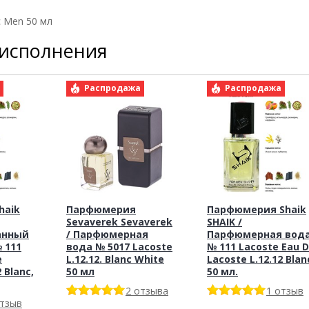
c Men 50 мл
 исполнения
а
Распродажа
Распродажа
haik
Парфюмерия
Парфюмерия Shaik
Sevaverek Sevaverek
SHAIK /
анный
/ Парфюмерная
Парфюмерная вод
 111
вода № 5017 Lacoste
№ 111 Lacoste Eau 
e
L.12.12. Blanc White
Lacoste L.12.12 Blan
 Blanc,
50 мл
50 мл.
2 отзыва
1 отзыв
отзыв