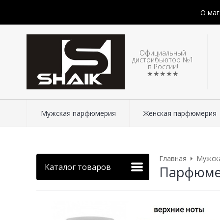
О маг
Официальный
дистрибьютор №1
в России!
★★★★★
Мужская парфюмерия
Женская парфюмерия
Главная
Мужск
Каталог товаров
Парфюмери