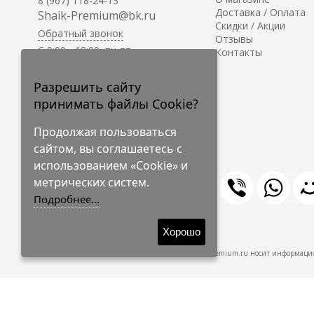
8 (967) 118-24-13
Доставка / Оплата
Shaik-Premium@bk.ru
Скидки / Акции
Обратный звонок
Отзывы
C 9:00 - 18:00, пн-пт
Контакты
С 10:00 - 17:00, сб-вс
Приём заказов на сайте -
Разрешить сайту
круглосуточно.
принимать файлы Cookie?
Продолжая пользоваться
сайтом, вы соглашаетесь с
использованием «Cookie» и
метрических систем.
Подробнее...
© 2009-2026 Shaik-Premium
Хорошо
Shaik-Premium.ru носит информацио
Создано
на платформе