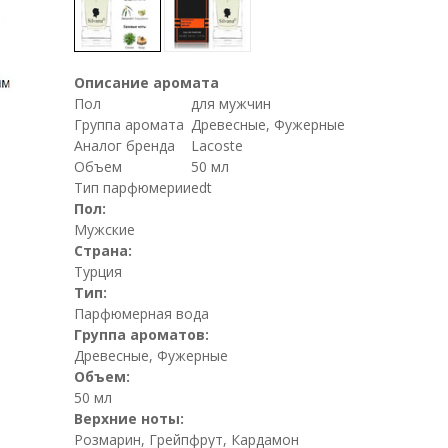
Описание аромата
Пол
для мужчин
Группа аромата
Древесные, Фужерные
Аналог бренда
Lacoste
Объем
50 мл
Тип парфюмерии
edt
Пол:
Мужские
Страна:
Турция
Тип:
Парфюмерная вода
Группа ароматов:
Древесные, Фужерные
Объем:
50 мл
Верхние ноты:
Розмарин, Грейпфрут, Кардамон