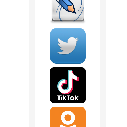
1 293
руб.
2 340
руб.