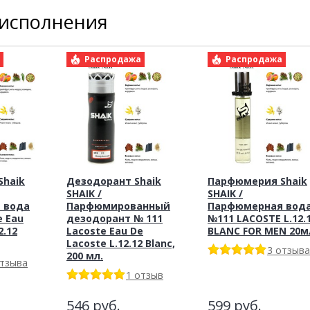
 исполнения
а
Распродажа
Распродажа
haik
Дезодорант Shaik
Парфюмерия Shaik
SHAIK /
SHAIK /
 вода
Парфюмированный
Парфюмерная вод
e Eau
дезодорант № 111
№111 LACOSTE L.12.
2.12
Lacoste Eau De
BLANC FOR MEN 20м
Lacoste L.12.12 Blanc,
3 отзыва
200 мл.
отзыва
1 отзыв
546
руб.
599
руб.