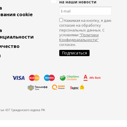
на наши новости
а
вания cookie
Нажимая на кнопку, я даю
согласие на обработку
а
персональных данных. С
условиями
"Политики
нциальности
Конфидециальности"
согласен.
ичество
и
ьи 437 Гражданского кодекса РФ.