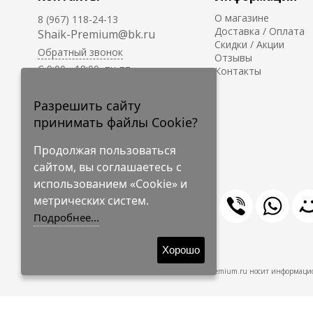
О магазине
8 (967) 118-24-13
Доставка / Оплата
Shaik-Premium@bk.ru
Скидки / Акции
Обратный звонок
Отзывы
C 9:00 - 18:00, пн-пт
Контакты
С 10:00 - 17:00, сб-вс
Приём заказов на сайте -
Разрешить сайту
круглосуточно.
принимать файлы Cookie?
Продолжая пользоваться
сайтом, вы соглашаетесь с
использованием «Cookie» и
метрических систем.
Подробнее...
© 2009-2026 Shaik-Premium
Хорошо
Shaik-Premium.ru носит информацио