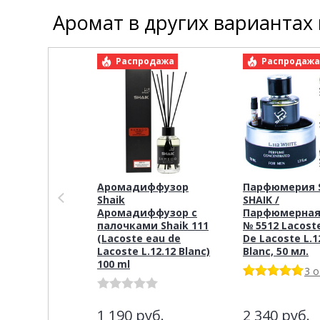
Аромат в других вариантах
Распродажа
Распродаж
Аромадиффузор
Парфюмерия S
Shaik
SHAIK /
Аромадиффузор с
Парфюмерная
палочками Shaik 111
№ 5512 Lacost
(Lacoste eau de
De Lacoste L.1
Lacoste L.12.12 Blanc)
Blanc, 50 мл.
100 ml
3 
1 190
руб.
2 340
руб.