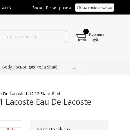
Обратный звонок
такты
Вход
Регистрация
Корзина
руб.
Body лосьон для тела Shaik
...
De Lacoste L.12.12 Blanc 8 ml
 Lacoste Eau De Lacoste
АвтоПарфюм