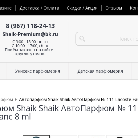
азине
Доставка / Оплата
Скидки / Акции
Отзывы
Кон
8 (967) 118-24-13
Shaik-Premium@bk.ru
C 9:00 - 18:00, пн-пт
С 10:00 - 17:00, сб-вс
Приём заказов на сайте -
круглосуточно.
Унисекс парфюмерия
Детская парфюмерия
арфюм
Автопарфюм Shaik Shaik АвтоПарфюм № 111 Lacoste Eau 
юм Shaik Shaik АвтоПарфюм № 111
lanc 8 ml