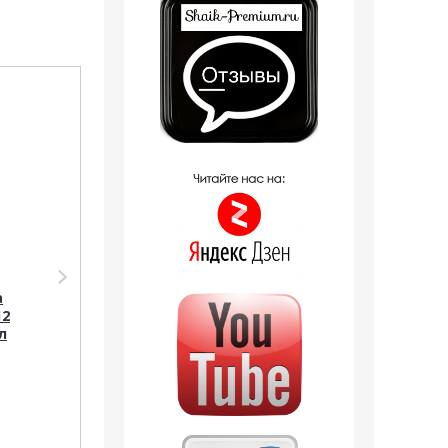
Распродажа
Распродажа
Парфюмерия Shaik
Парфюмерия
SHAIK /
Sevaverek Sevaverek
а
Парфюмерная вода
/ Парфюмерная
12
№ 111 Lacoste Eau De
вода № 5017 Lacoste
л
Lacoste L.12.12 Blanc,
L.12.12. Blanc White
100 мл.
50 мл
2 отзыва
2 отзыва
1 789
руб.
2 152
руб.