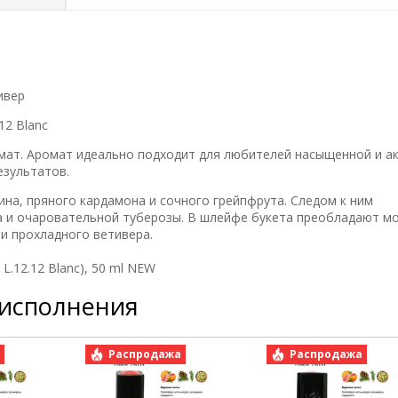
ивер
12 Blanc
ромат. Аромат идеально подходит для любителей насыщенной и а
езультатов.
на, пряного кардамона и сочного грейпфрута. Следом к ним
а и очаровательной туберозы. В шлейфе букета преобладают м
и прохладного ветивера.
L.12.12 Blanc), 50 ml NEW
 исполнения
а
Распродажа
Распродажа