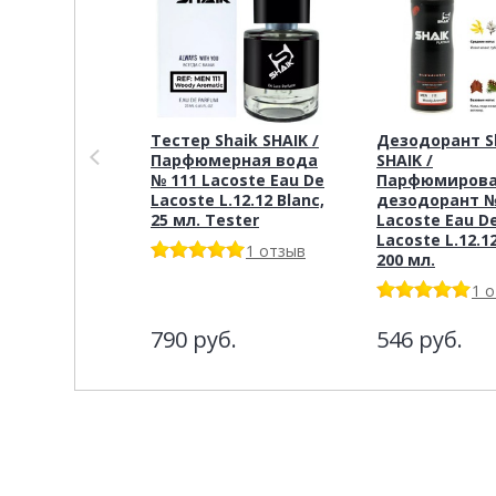
Тестер Shaik SHAIK /
Дезодорант S
Парфюмерная вода
SHAIK /
№ 111 Lacoste Eau De
Парфюмиров
Lacoste L.12.12 Blanc,
дезодорант №
25 мл. Tester
Lacoste Eau D
Lacoste L.12.12
1 отзыв
200 мл.
1 
790
руб.
546
руб.