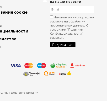
на наши новости
а
вания cookie
Нажимая на кнопку, я даю
согласие на обработку
а
персональных данных. С
условиями
"Политики
нциальности
Конфидециальности"
согласен.
ичество
и
ьи 437 Гражданского кодекса РФ.