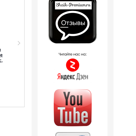
Парфюмерия Shaik
Аромадиффузор
SHAIK /
Shaik
а
Парфюмерная вода
Аромадиффузор с
De
№111 LACOSTE L.12.12
палочками Shaik 111
c,
BLANC FOR MEN 20мл
(Lacoste eau de
Lacoste L.12.12 Blanc)
3 отзыва
100 ml
599
руб.
1 190
руб.