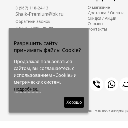
О магазине
8 (967) 118-24-13
Доставка / Оплата
Shaik-Premium@bk.ru
Скидки / Акции
Обратный звонок
Отзывы
C 9:00 - 18:00, пн-пт
Контакты
С 10:00 - 17:00, сб-вс
Приём заказов на сайте -
Разрешить сайту
круглосуточно.
принимать файлы Cookie?
Продолжая пользоваться
сайтом, вы соглашаетесь с
использованием «Cookie» и
метрических систем.
Подробнее...
© 2009-2026 Shaik-Premium
Хорошо
Shaik-Premium.ru носит информацио