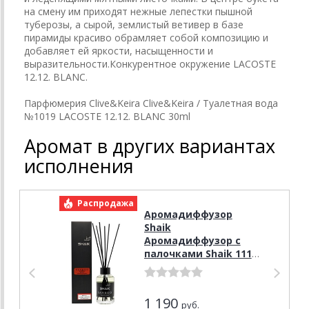
на смену им приходят нежные лепестки пышной
туберозы, а сырой, землистый ветивер в базе
пирамиды красиво обрамляет собой композицию и
добавляет ей яркости, насыщенности и
выразительности.Конкурентное окружение LACOSTE
12.12. BLANC.
Парфюмерия Clive&Keira Clive&Keira / Туалетная вода
№1019 LACOSTE 12.12. BLANC 30ml
Аромат в других вариантах
исполнения
Распродажа
Р
Аромадиффузор
Shaik
Аромадиффузор с
палочками Shaik 111
(Lacoste eau de
Lacoste L.12.12 Blanc)
100 ml
1 190
руб.