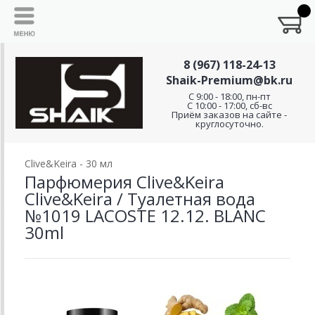
8 (967) 118-24-13
Shaik-Premium@bk.ru
C 9:00 - 18:00, пн-пт
С 10:00 - 17:00, сб-вс
Приём заказов на сайте -
круглосуточно.
Clive&Keira - 30 мл
Парфюмерия Clive&Keira
Clive&Keira / Туалетная вода
№1019 LACOSTE 12.12. BLANC
30ml