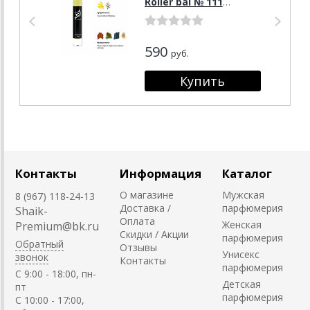
Roller bal № 111
Lacoste Eau De
Lacoste L.12.12 Blanc,
10 мл.
590
руб.
Контакты
Информация
Каталог
О магазине
Мужская
8 (967) 118-24-13
Доставка /
парфюмерия
Shaik-
Оплата
Женская
Premium@bk.ru
Скидки / Акции
парфюмерия
Обратный
Отзывы
Унисекс
звонок
Контакты
парфюмерия
C 9:00 - 18:00, пн-
Детская
пт
парфюмерия
С 10:00 - 17:00,