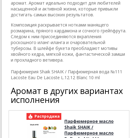
аромат. Аромат идеально подходит для любителей
насыщенной и активной жизни, которые привыкли
достигать самых высоких результатов.
Композиция раскрывается нотками манящего
розмарина, пряного кардамона и сочного грейпфрута.
Следом к ним присоединяются вкрапления
роскошного иланг-иланга и очаровательной
туберозы. В шлейфе букета преобладают мотивы
хвойного кедра, мягкой кожи, фантастической замши
и прохладного ветивера.
Парфюмерия Shaik SHAIK / Парфюмерная вода №111
Lacoste Eau De Lacoste L.12.12 Blanc 10 ml
Аромат в других вариантах
исполнения
Распродажа
Р
Парфюмерное масло
Shaik SHAIK /
Парфюмерное масло