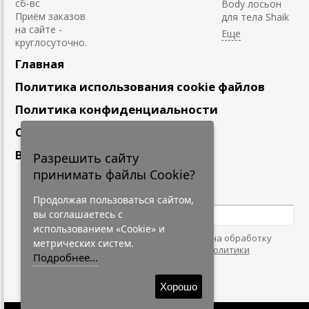
сб-вс
Body лосьон
Приём заказов
для тела Shaik
на сайте -
круглосуточно.
Главная
Политика использования cookie файлов
Политика конфиденциальности
Сотрудничество
Вакансии
Разрешить сайту
принимать файлы Cookie?
Подпишитесь
на наши новости
Продолжая пользоваться сайтом,
вы соглашаетесь с
использованием «Cookie» и
Нажимая на кнопку, я даю согласие на обработку
метрических систем.
персональных данных. С условиями
"Политики
Подробнее...
Конфидециальности"
согласен.
Хорошо