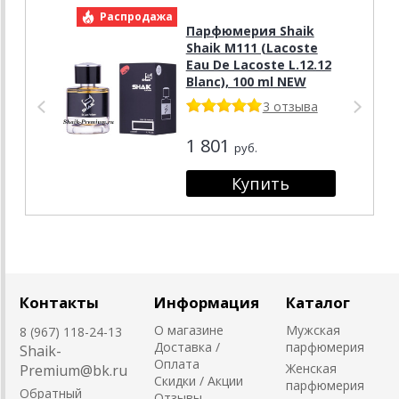
Распродажа
Р
Парфюмерия Shaik
Shaik M111 (Lacoste
Eau De Lacoste L.12.12
Blanc), 100 ml NEW
3 отзыва
1 801
руб.
Контакты
Информация
Каталог
О магазине
Мужская
8 (967) 118-24-13
Доставка /
парфюмерия
Shaik-
Оплата
Женская
Premium@bk.ru
Скидки / Акции
парфюмерия
Обратный
Отзывы