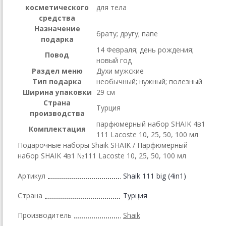
косметического
для тела
средства
Назначение
брату; другу; папе
подарка
14 Февраля; день рождения;
Повод
новый год
Раздел меню
Духи мужские
Тип подарка
необычный; нужный; полезный
Ширина упаковки
29 см
Страна
Турция
производства
парфюмерный набор SHAIK 4в1
Комплектация
111 Lacoste 10, 25, 50, 100 мл
Подарочные наборы Shaik SHAIK / Парфюмерный
набор SHAIK 4в1 №111 Lacoste 10, 25, 50, 100 мл
Артикул
Shaik 111 big (4in1)
Страна
Турция
Производитель
Shaik