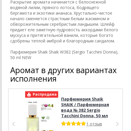
Раскрытие аромата начинается с белоснежной
водяной лилии, пряного лотоса, бодрящего
бергамота и экзотики ананаса. Хрустально-чистое
начало сменяется страстным белым жасмином и
обворожительным серебристым ландышем. Шлейф
придает еле заметную пудровость аккордами белого
мускуса и притягательной ванили, которые богато
сдобрены теплой амброй и благородным сандалом.
Парфюмерия Shaik Shaik W382 (Sergio Tacchini Donna),
50 ml NEW
Аромат в других вариантах
исполнения
Распродажа
Р
Парфюмерия Shaik
SHAIK / Парфюмерная
вода № 382 Sergio
Tacchini Donna, 50 мл
1 отзыв