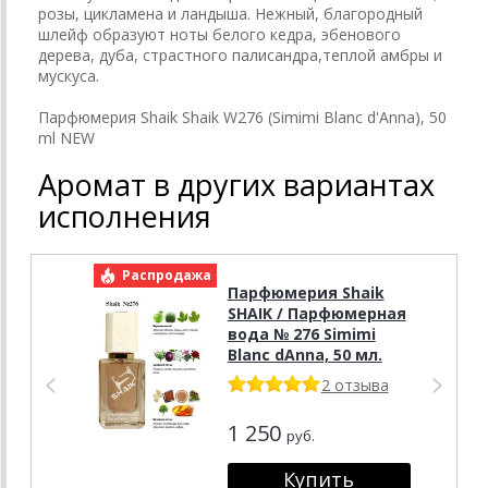
розы, цикламена и ландыша. Нежный, благородный
шлейф образуют ноты белого кедра, эбенового
дерева, дуба, страстного палисандра,теплой амбры и
мускуса.
Парфюмерия Shaik Shaik W276 (Simimi Blanc d'Anna), 50
ml NEW
Аромат в других вариантах
исполнения
Распродажа
Р
Парфюмерия Shaik
SHAIK / Парфюмерная
вода № 276 Simimi
Blanc dAnna, 50 мл.
2 отзыва
1 250
руб.