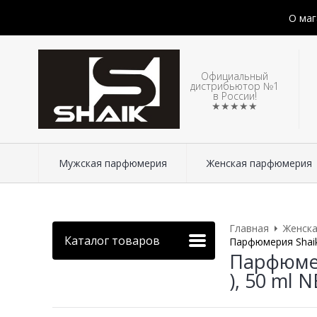
О маг
Официальный
дистрибьютор №1
в России!
★★★★★
Мужская парфюмерия
Женская парфюмерия
Главная
Женск
Каталог товаров
Парфюмерия Shaik 
Парфюмери
), 50 ml 