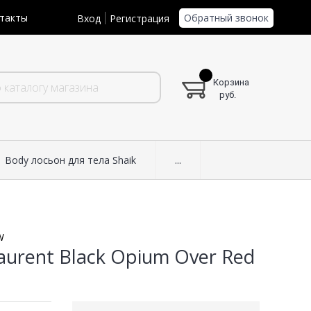
Обратный звонок
такты
Вход
Регистрация
Корзина
руб.
Body лосьон для тела Shaik
...
W
aurent Black Opium Over Red