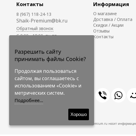
Контакты
Информация
О магазине
8 (967) 118-24-13
Доставка / Оплата
Shaik-Premium@bk.ru
Скидки / Акции
Обратный звонок
Отзывы
C 9:00 - 18:00, пн-пт
Контакты
С 10:00 - 17:00, сб-вс
Приём заказов на сайте -
Разрешить сайту
круглосуточно.
принимать файлы Cookie?
Продолжая пользоваться
сайтом, вы соглашаетесь с
использованием «Cookie» и
метрических систем.
Подробнее...
© 2009-2026 Shaik-Premium
Хорошо
Shaik-Premium.ru носит информацио