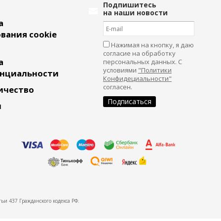
Подпишитесь
на наши новости
а
вания cookie
Нажимая на кнопку, я даю
согласие на обработку
а
персональных данных. С
условиями
"Политики
нциальности
Конфидециальности"
согласен.
ичество
и
ьи 437 Гражданского кодекса РФ.