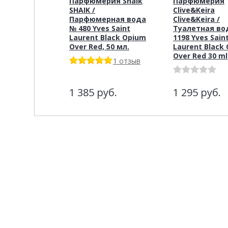
Парфюмерия Shaik
Парфюмерия
SHAIK /
Clive&Keira
Парфюмерная вода
Clive&Keira /
№ 480 Yves Saint
Туалетная во
Laurent Black Opium
1198 Yves Sain
Over Red, 50 мл.
Laurent Black
Over Red 30 ml
1 отзыв
1 385
руб.
1 295
руб.