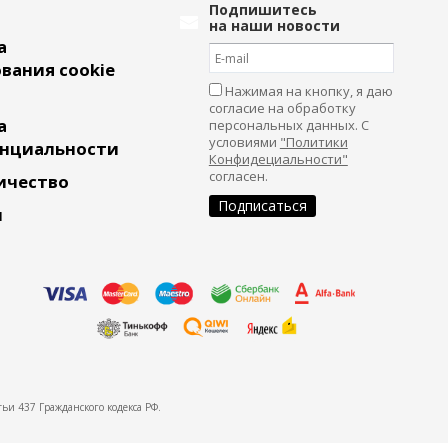
Подпишитесь
на наши новости
а
вания cookie
Нажимая на кнопку, я даю
согласие на обработку
а
персональных данных. С
условиями
"Политики
нциальности
Конфидециальности"
согласен.
ичество
и
ьи 437 Гражданского кодекса РФ.