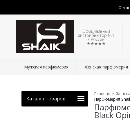
О маг
Официальный
дистрибьютор №1
в России!
★★★★★
Мужская парфюмерия
Женская парфюмерия
Главная
Женск
Каталог товаров
Парфюмерия Shaik 
Парфюмер
Black Opi