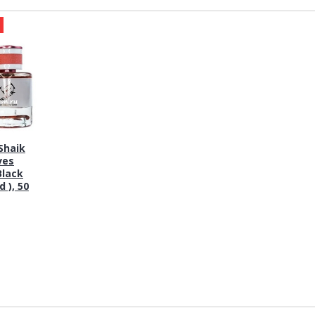
а
haik
ves
Black
 ), 50