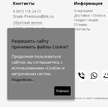
Контакты
Информация
О магазине
8 (967) 118-24-13
Доставка / Оплата
Shaik-Premium@bk.ru
Скидки / Акции
Обратный звонок
Отзывы
C 9:00 - 18:00, пн-пт
Контакты
С 10:00 - 17:00, сб-вс
Приём заказов на сайте -
Разрешить сайту
круглосуточно.
принимать файлы Cookie?
Продолжая пользоваться
сайтом, вы соглашаетесь с
использованием «Cookie» и
метрических систем.
Подробнее...
© 2009-2026 Shaik-Premium
Хорошо
Shaik-Premium.ru носит информацио