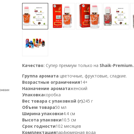
Качество:
Супер премиум только на
Shaik-Premium.
Группа аромата
цветочные, фруктовые, сладкие.
Возрастные ограничения
14+
Назначение аромата
женский
Упаковка
коробка
Вес товара с упаковкой (г)
245 г
Объем товара
50 мл
Ширина упаковки
4.4 см
Высота упаковки
10.5 см
Срок годности
102 месяцев
Комплектация
парфюмерная вода