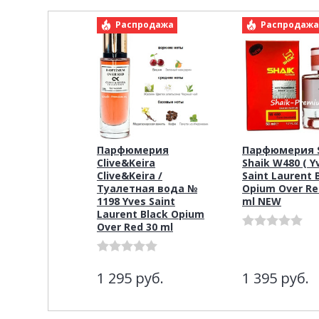
Распродажа
Распродаж
Парфюмерия
Парфюмерия S
Clive&Keira
Shaik W480 ( Y
Clive&Keira /
Saint Laurent 
Туалетная вода №
Opium Over Red
1198 Yves Saint
ml NEW
Laurent Black Opium
Over Red 30 ml
1 295
руб.
1 395
руб.