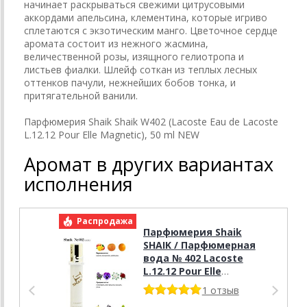
начинает раскрываться свежими цитрусовыми
аккордами апельсина, клементина, которые игриво
сплетаются с экзотическим манго. Цветочное сердце
аромата состоит из нежного жасмина,
величественной розы, изящного гелиотропа и
листьев фиалки. Шлейф соткан из теплых лесных
оттенков пачули, нежнейших бобов тонка, и
притягательной ванили.
Парфюмерия Shaik Shaik W402 (Lacoste Eau de Lacoste
L.12.12 Pour Elle Magnetic), 50 ml NEW
Аромат в других вариантах
исполнения
Распродажа
Р
Парфюмерия Shaik
SHAIK / Парфюмерная
вода № 402 Lacoste
L.12.12 Pour Elle
Magnetic 20 мл.
1 отзыв