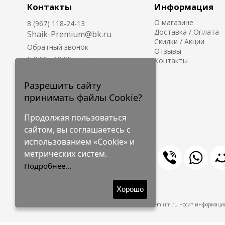
Контакты
Информация
О магазине
8 (967) 118-24-13
Доставка / Оплата
Shaik-Premium@bk.ru
Скидки / Акции
Обратный звонок
Отзывы
C 9:00 - 18:00, пн-пт
Контакты
С 10:00 - 17:00, сб-вс
Приём заказов на сайте -
Разрешить сайту
круглосуточно.
принимать файлы Cookie?
Продолжая пользоваться
сайтом, вы соглашаетесь с
использованием «Cookie» и
метрических систем.
Подробнее...
© 2009-2026 Shaik-Premium
Хорошо
Shaik-Premium.ru носит информацио