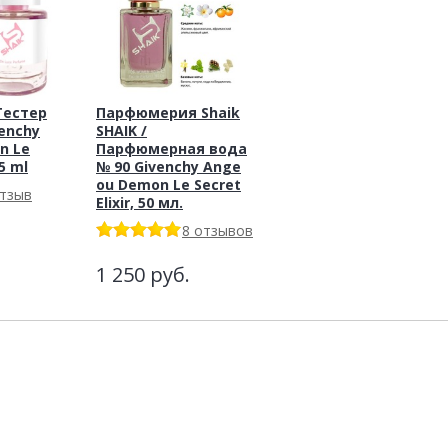
Тестер
Парфюмерия Shaik
venchy
SHAIK /
n Le
Парфюмерная вода
25 ml
№ 90 Givenchy Ange
ou Demon Le Secret
отзыв
Elixir, 50 мл.
8 отзывов
1 250
руб.