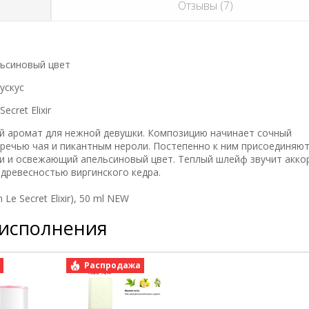
Отзывы (7)
льсиновый цвет
ускус
cret Elixir
ый аромат для нежной девушки. Композицию начинает сочный
речью чая и пикантным нероли. Постепенно к ним присоединяю
и и освежающий апельсиновый цвет. Теплый шлейф звучит акко
 древесностью виргинского кедра.
e Secret Elixir), 50 ml NEW
 исполнения
а
Распродажа