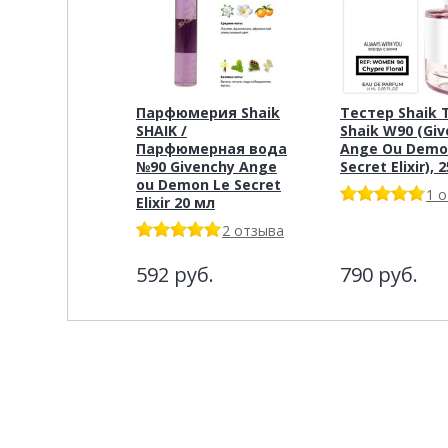
Парфюмерия Shaik
Тестер Shaik 
SHAIK /
Shaik W90 (Gi
Парфюмерная вода
Ange Ou Demo
№90 Givenchy Ange
Secret Elixir), 
ou Demon Le Secret
1 
Elixir 20 мл
2 отзыва
592
руб.
790
руб.