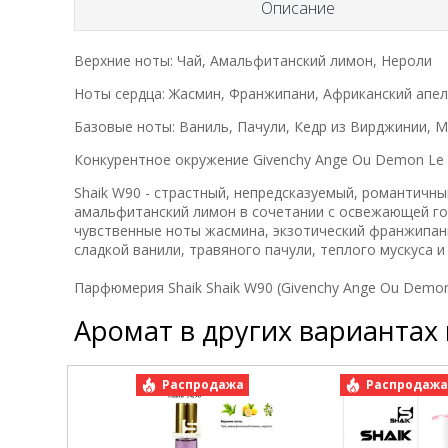
Описание
Верхние ноты: Чай, Амальфитанский лимон, Нероли
Ноты сердца: Жасмин, Франжипани, Африканский апе
Базовые ноты: Ваниль, Пачули, Кедр из Вирджинии, М
Конкурентное окружение Givenchy Ange Ou Demon Le Se
Shaik W90 - страстный, непредсказуемый, романтичн
амальфитанский лимон в сочетании с освежающей го
чувственные ноты жасмина, экзотический франжипан
сладкой ванили, травяного пачули, теплого мускуса и
Парфюмерия Shaik Shaik W90 (Givenchy Ange Ou Demon L
Аромат в других вариантах
Распродажа
Распродаж