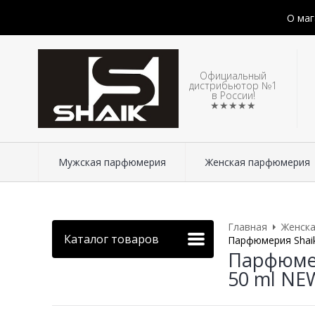
О маг
Официальный
дистрибьютор №1
в России!
★★★★★
Мужская парфюмерия
Женская парфюмерия
Главная
Женск
Каталог товаров
Парфюмерия Shaik 
Парфюмери
50 ml NE