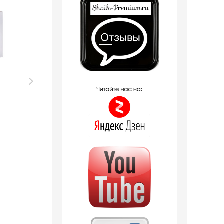
Парфюмерия Shaik
Парфюмерия Silvana
SHAIK /
Silvana W397
Парфюмерная вода
Givenchy Ange Ou
№ 90 Givenchy Ange
Demon Le Secret
ou Demon Le Secret
Elixir 50 мл
Elixir 10 мл
380
руб.
1 090
руб.