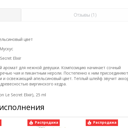
Отзывы (1)
ельсиновый цвет
 Мускус
cret Elixir
ый аромат для нежной девушки. Композицию начинает сочный
речью чая и пикантным нероли. Постепенно к ним присоединяю
и и освежающий апельсиновый цвет. Теплый шлейф звучит акко
 древесностью виргинского кедра.
Le Secret Elixir), 25 ml
 исполнения
а
Распродажа
Распродажа