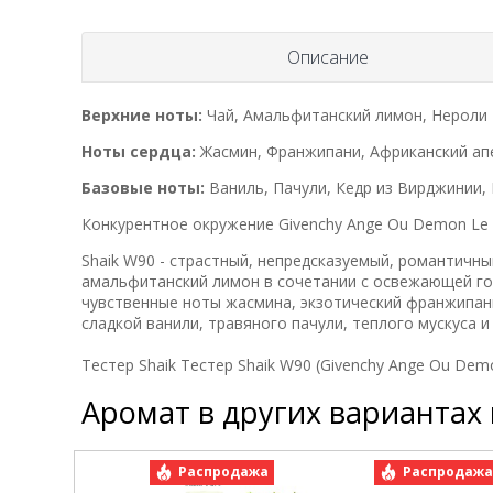
Описание
Верхние ноты:
Чай, Амальфитанский лимон, Нероли
Ноты сердца:
Жасмин, Франжипани, Африканский ап
Базовые ноты:
Ваниль, Пачули, Кедр из Вирджинии,
Конкурентное окружение Givenchy Ange Ou Demon Le Se
Shaik W90 - страстный, непредсказуемый, романтичн
амальфитанский лимон в сочетании с освежающей го
чувственные ноты жасмина, экзотический франжипан
сладкой ванили, травяного пачули, теплого мускуса и
Тестер Shaik Тестер Shaik W90 (Givenchy Ange Ou Demon 
Аромат в других вариантах
Распродажа
Распродаж