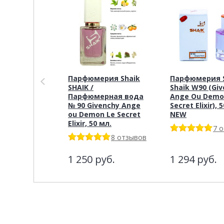
Парфюмерия Shaik
Парфюмерия S
SHAIK /
Shaik W90 (Gi
Парфюмерная вода
Ange Ou Demo
№ 90 Givenchy Ange
Secret Elixir), 
ou Demon Le Secret
NEW
Elixir, 50 мл.
7 
8 отзывов
1 250
руб.
1 294
руб.