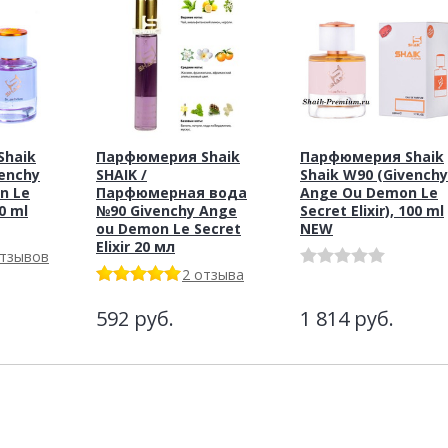
haik
Парфюмерия Shaik
Парфюмерия Shaik
venchy
SHAIK /
Shaik W90 (Givenchy
n Le
Парфюмерная вода
Ange Ou Demon Le
50 ml
№90 Givenchy Ange
Secret Elixir), 100 ml
ou Demon Le Secret
NEW
Elixir 20 мл
отзывов
2 отзыва
592
руб.
1 814
руб.