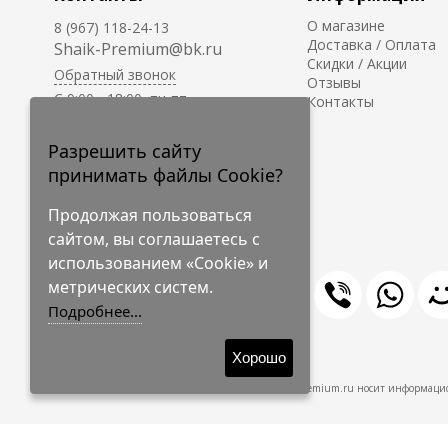
О магазине
8 (967) 118-24-13
Доставка / Оплата
Shaik-Premium@bk.ru
Скидки / Акции
Обратный звонок
Отзывы
C 9:00 - 18:00, пн-пт
Контакты
С 10:00 - 17:00, сб-вс
Приём заказов на сайте -
Разрешить сайту
круглосуточно.
принимать файлы Cookie?
Продолжая пользоваться
сайтом, вы соглашаетесь с
использованием «Cookie» и
метрических систем.
Подробнее...
© 2009-2026 Shaik-Premium
Хорошо
Shaik-Premium.ru носит информацио