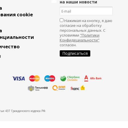
на наши новости
а
вания cookie
Нажимая на кнопку, я даю
согласие на обработку
а
персональных данных. С
условиями
"Политики
нциальности
Конфидециальности"
согласен.
ичество
и
ьи 437 Гражданского кодекса РФ.